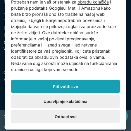
Postavke koilačića
Potreban nam je vaš pristanak za
obradu kolačića
i
pružanje podataka Googleu, Meti ili Amazonu kako
biste brzo pronašli ono što tražite na našoj web
stranici, izbjegli klikanje nepotrebnih poveznica i
izbjeglo da vam se prikazuju oglasi za proizvode koje
Intex Trading, s.r.o.
ne želite vidjeti. Ove datoteke obično sadrže
Hradecká 2526/3
informacije o vašoj povijesti pregledavanja,
130 00 Praha 3
preferencijama i - iznad svega - jedinstvene
Vinohrady - Česká republika
identifikatore za vaš preglednik. Koji ćete pristanak
odabrati za obradu ovih podataka ovisi o vama.
Nedavanje suglasnosti može utjecati na funkcioniranje
Tvrtka je registrirana pri Općinskom sudu u Pragu, Odjel
stranice i usluga koje vam se nude.
C, uložak 74759. Identifikacijski broj tvrtke: 26150808,
Porezni identifikacijski broj: CZ26150808.
Prihvatiti sve
Upravljanje kolačićima
Odbaci sve
Copyright © 2026 INTEX TRADING s.r.o. All rights reserved.
Web by
digiONE