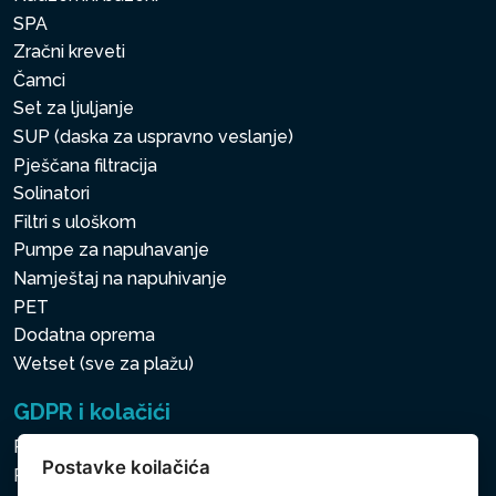
SPA
Zračni kreveti
Čamci
Set za ljuljanje
SUP (daska za uspravno veslanje)
Pješčana filtracija
Solinatori
Filtri s uloškom
Pumpe za napuhavanje
Namještaj na napuhivanje
PET
Dodatna oprema
Wetset (sve za plažu)
GDPR i kolačići
Pravila zaštite osobnih i drugih obrađivanih podataka
Postavke koilačića
Politika kolačića