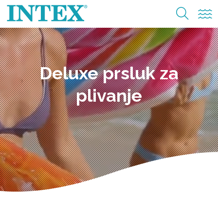
Deluxe prsluk za
plivanje