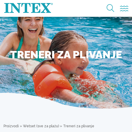
TRENERI ZA PLIVANJE
Proizvodi
»
Wetset (sve za plažu)
»
Treneri za plivanje