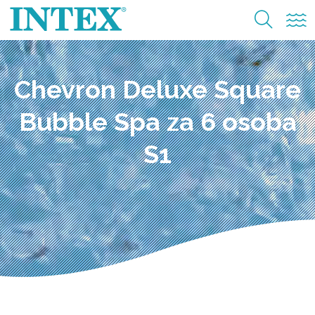
Chevron Deluxe Square
Bubble Spa za 6 osoba
S1