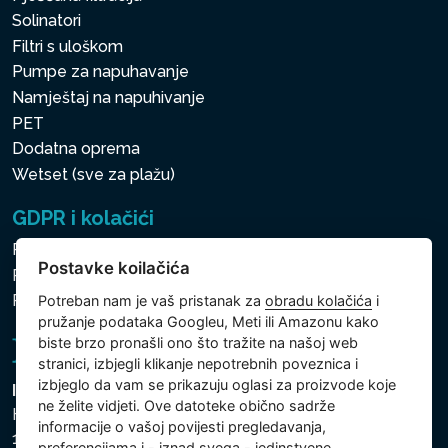
Solinatori
Filtri s uloškom
Pumpe za napuhavanje
Namještaj na napuhivanje
PET
Dodatna oprema
Wetset (sve za plažu)
GDPR i kolačići
Pravila zaštite osobnih i drugih obrađivanih podataka
Postavke koilačića
Politika kolačića
Postavke koilačića
Potreban nam je vaš pristanak za
obradu kolačića
i
pružanje podataka Googleu, Meti ili Amazonu kako
biste brzo pronašli ono što tražite na našoj web
stranici, izbjegli klikanje nepotrebnih poveznica i
izbjeglo da vam se prikazuju oglasi za proizvode koje
Intex Trading, s.r.o.
ne želite vidjeti. Ove datoteke obično sadrže
Hradecká 2526/3
informacije o vašoj povijesti pregledavanja,
130 00 Praha 3
preferencijama i - iznad svega - jedinstvene