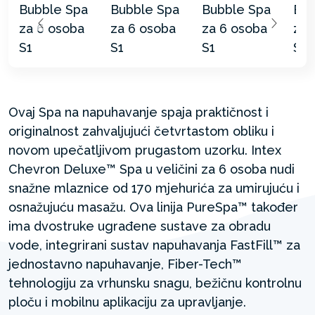
Ovaj Spa na napuhavanje spaja praktičnost i
originalnost zahvaljujući četvrtastom obliku i
novom upečatljivom prugastom uzorku. Intex
Chevron Deluxe™ Spa u veličini za 6 osoba nudi
snažne mlaznice od 170 mjehurića za umirujuću i
osnažujuću masažu. Ova linija PureSpa™ također
ima dvostruke ugrađene sustave za obradu
vode, integrirani sustav napuhavanja FastFill™ za
jednostavno napuhavanje, Fiber-Tech™
tehnologiju za vrhunsku snagu, bežičnu kontrolnu
ploču i mobilnu aplikaciju za upravljanje. ​