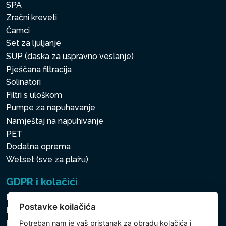
SPA
Zračni kreveti
Čamci
Set za ljuljanje
SUP (daska za uspravno veslanje)
Pješčana filtracija
Solinatori
Filtri s uloškom
Pumpe za napuhavanje
Namještaj na napuhivanje
PET
Dodatna oprema
Wetset (sve za plažu)
GDPR i kolačići
Pravila zaštite osobnih i drugih obrađivanih podataka
Postavke koilačića
Politika kolačića
Postavke koilačića
Potreban nam je vaš pristanak za
obradu kolačića
i