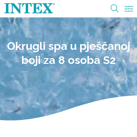
Okrugli spa u pješčanoj
boji za 8 osoba S2