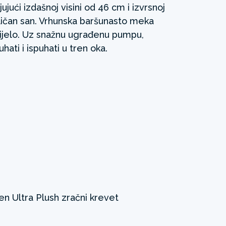
jući izdašnoj visini od 46 cm i izvrsnoj
dličan san. Vrhunska baršunasto meka
 tijelo. Uz snažnu ugrađenu pumpu,
ati i ispuhati u tren oka.