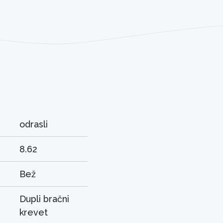
odrasli
8.62
Bež
Dupli bračni
krevet