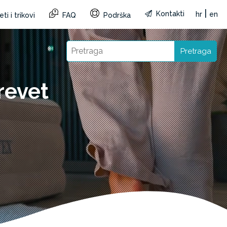
|
Kontakti
hr
en
ti i trikovi
FAQ
Podrška
Pretraga
revet