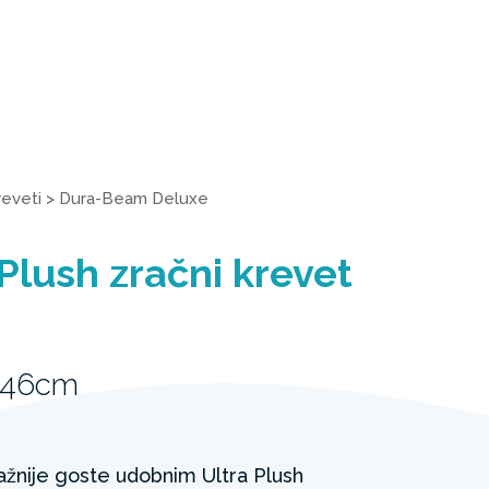
reveti
>
Dura-Beam Deluxe
Plush zračni krevet
 46cm
važnije goste udobnim Ultra Plush