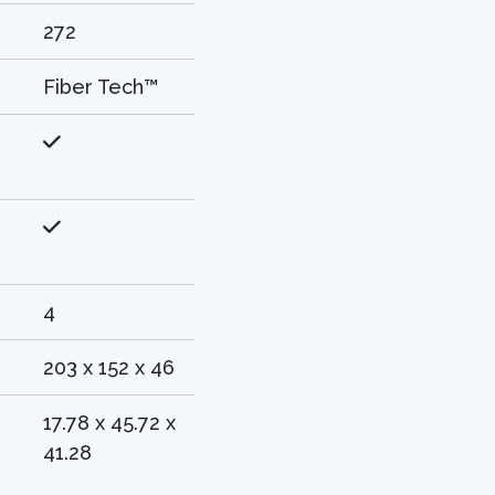
272
Fiber Tech™
4
203 x 152 x 46
17.78 x 45.72 x
41.28