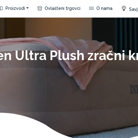
Proizvodi
Ovlašteni trgovci
O nama
Savje
n Ultra Plush zračni k