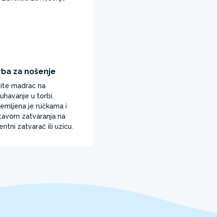
rba za nošenje
ite madrac na
uhavanje u torbi.
emljena je ručkama i
tavom zatvaranja na
entni zatvarač ili uzicu.