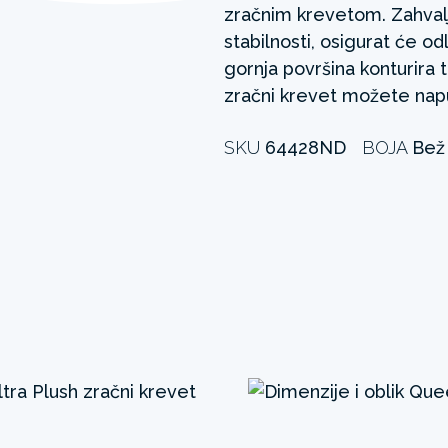
zračnim krevetom. Zahvalju
stabilnosti, osigurat će o
gornja površina konturira
zračni krevet možete napuh
SKU
64428ND
BOJA
Bež