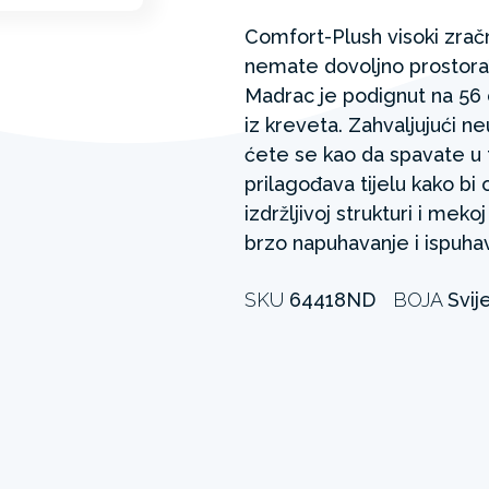
Comfort-Plush visoki zračn
nemate dovoljno prostora 
Madrac je podignut na 56 
iz kreveta. Zahvaljujući n
ćete se kao da spavate u 
prilagođava tijelu kako bi 
izdržljivoj strukturi i me
brzo napuhavanje i ispuha
SKU
64418ND
BOJA
Svij