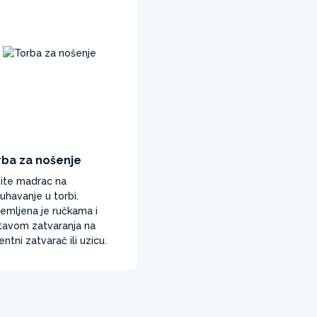
rba za nošenje
ite madrac na
uhavanje u torbi.
emljena je ručkama i
tavom zatvaranja na
entni zatvarač ili uzicu.