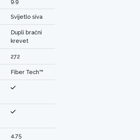
9.9
Svijetlo siva
Dupli bračni
krevet
272
Fiber Tech™
4.75