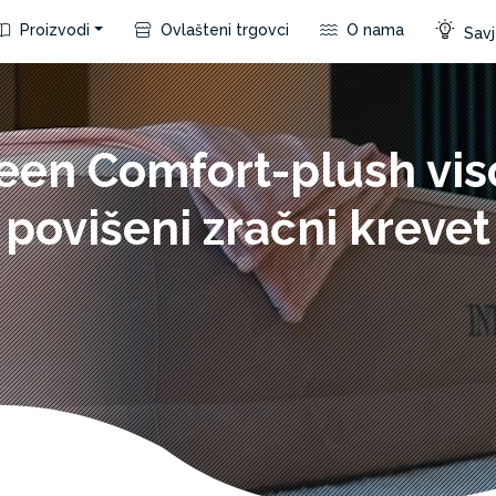
Proizvodi
Ovlašteni trgovci
O nama
Savje
een Comfort-plush vis
povišeni zračni krevet