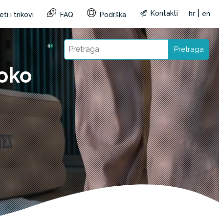
|
Kontakti
hr
en
ti i trikovi
FAQ
Podrška
Pretraga
oko