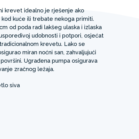
i krevet idealno je rješenje ako
kod kuće ili trebate nekoga primiti.
cm od poda radi lakšeg ulaska i izlaska
eusporedivoj udobnosti i potpori, osjećat
tradicionalnom krevetu. Lako se
osigurao miran noćni san, zahvaljujući
koj površini. Ugrađena pumpa osigurava
vanje zračnog ležaja.
etlo siva