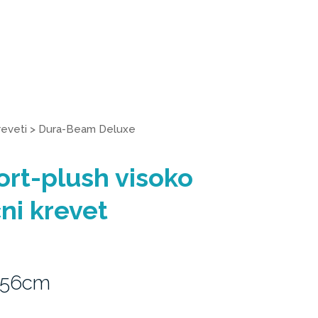
reveti
>
Dura-Beam Deluxe
rt-plush visoko
ni krevet
 56cm