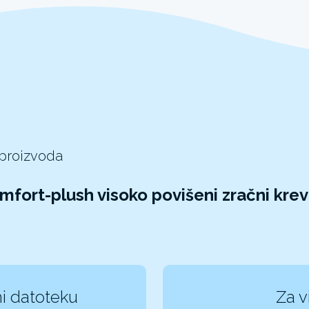
 proizvoda
fort-plush visoko povišeni zračni kre
i datoteku
Za v