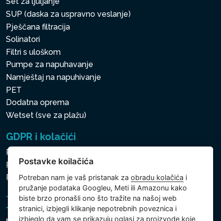
Set za ljuljanje
SUP (daska za uspravno veslanje)
Pješčana filtracija
Solinatori
Filtri s uloškom
Pumpe za napuhavanje
Namještaj na napuhivanje
PET
Dodatna oprema
Wetset (sve za plažu)
GDPR i kolačići
Pravila zaštite osobnih i drugih obrađivanih podataka
Postavke koilačića
Politika kolačića
Postavke koilačića
Potreban nam je vaš pristanak za
obradu kolačića
i
pružanje podataka Googleu, Meti ili Amazonu kako
biste brzo pronašli ono što tražite na našoj web
stranici, izbjegli klikanje nepotrebnih poveznica i
izbjeglo da vam se prikazuju oglasi za proizvode koje