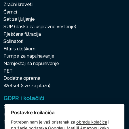
Zračni kreveti
Čamci
Set za ljuljanje
SUP (daska za uspravno veslanje)
Pješčana filtracija
Solinatori
Filtri s uloškom
Pumpe za napuhavanje
Namještaj na napuhivanje
PET
Dodatna oprema
Wetset (sve za plažu)
GDPR i kolačići
Pravila zaštite osobnih i drugih obrađivanih podataka
Postavke koilačića
Politika kolačića
Postavke koilačića
Potreban nam je vaš pristanak za
obradu kolačića
i
pružanje podataka Googleu, Meti ili Amazonu kako