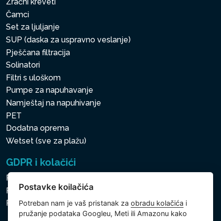
Zračni kreveti
Čamci
Set za ljuljanje
SUP (daska za uspravno veslanje)
Pješčana filtracija
Solinatori
Filtri s uloškom
Pumpe za napuhavanje
Namještaj na napuhivanje
PET
Dodatna oprema
Wetset (sve za plažu)
GDPR i kolačići
Pravila zaštite osobnih i drugih obrađivanih podataka
Postavke koilačića
Politika kolačića
Postavke koilačića
Potreban nam je vaš pristanak za
obradu kolačića
i
pružanje podataka Googleu, Meti ili Amazonu kako