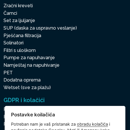
Zračni kreveti
Čamci
Set za ljuljanje
SUP (daska za uspravno veslanje)
Pješčana filtracija
Solinatori
Filtri s uloškom
Pumpe za napuhavanje
Namještaj na napuhivanje
PET
Dodatna oprema
Wetset (sve za plažu)
GDPR i kolačići
Pravila zaštite osobnih i drugih obrađivanih podataka
Postavke koilačića
Politika kolačića
Postavke koilačića
Potreban nam je vaš pristanak za
obradu kolačića
i