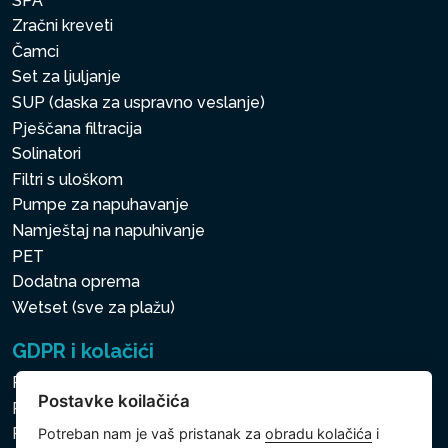
SPA
Zračni kreveti
Čamci
Set za ljuljanje
SUP (daska za uspravno veslanje)
Pješčana filtracija
Solinatori
Filtri s uloškom
Pumpe za napuhavanje
Namještaj na napuhivanje
PET
Dodatna oprema
Wetset (sve za plažu)
GDPR i kolačići
Pravila zaštite osobnih i drugih obrađivanih podataka
Postavke koilačića
Politika kolačića
Postavke koilačića
Potreban nam je vaš pristanak za
obradu kolačića
i