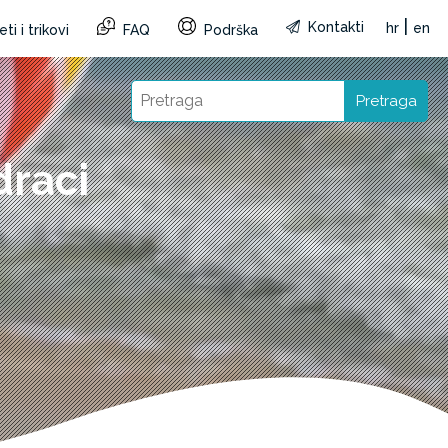
|
Kontakti
hr
en
ti i trikovi
FAQ
Podrška
Pretraga
raci