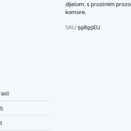
dijelom, s prozirnim proz
komore.
SKU
59895EU
asli
95
1