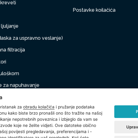
 kreveti
Postavke koilačića
ljuljanje
aska za uspravno veslanje)
a filtracija
ori
s uloškom
 za napuhavanje
a
taj na napuhivanje
ristanak za
obradu kolačića
i pružanje podataka
P
onu kako biste brzo pronašli ono što tražite na našoj
klikanje nepotrebnih poveznica i izbjeglo da vam se
na oprema
izvode koje ne želite vidjeti. Ove datoteke obično
Uprav
ašoj povijesti pregledavanja, preferencijama i -
 (sve za plažu)
ne identifikatore za vaš preglednik. Koji ćete