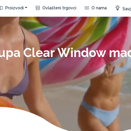
Proizvodi
Ovlašteni trgovci
O nama
Savje
rupa Clear Window mad