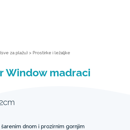
(sve za plažu)
>
Prostirke i ležaljke
ar Window madraci
22cm
 šarenim dnom i prozirnim gornjim