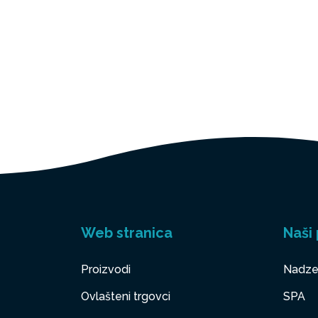
Web stranica
Naši 
Proizvodi
Nadze
Ovlašteni trgovci
SPA