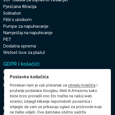
Pješčana filtracija
Solinatori
Filtri s uloškom
Pumpe za napuhavanje
Namještaj na napuhivanje
PET
Dodatna oprema
Wetset (sve za plažu)
GDPR i kolačići
Pravila zaštite osobnih i drugih obrađivanih podataka
Postavke koilačića
Politika kolačića
Postavke koilačića
Potreban nam je vaš pristanak za
obradu kolačića
i
pružanje podataka Googleu, Meti ili Amazonu kako
biste brzo pronašli ono što tražite na našoj web
stranici, izbjegli klikanje nepotrebnih poveznica i
izbjeglo da vam se prikazuju oglasi za proizvode koje
Intex Trading, s.r.o.
ne želite vidjeti. Ove datoteke obično sadrže
Hradecká 2526/3