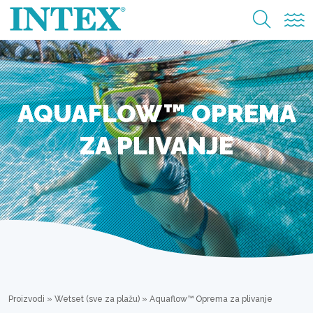
AQUAFLOW™ OPREMA
ZA PLIVANJE
Proizvodi
»
Wetset (sve za plažu)
»
Aquaflow™ Oprema za plivanje