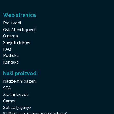
Web stranica
Proizvodi
Ovlašteni trgovci
O nama
Savjeti i trikovi
FAQ
Podrška
Kontakti
Naši proizvodi
Nadzemni bazeni
SPA
Zračni kreveti
Čamci
Set za ljuljanje
SUP (daska za uspravno veslanje)