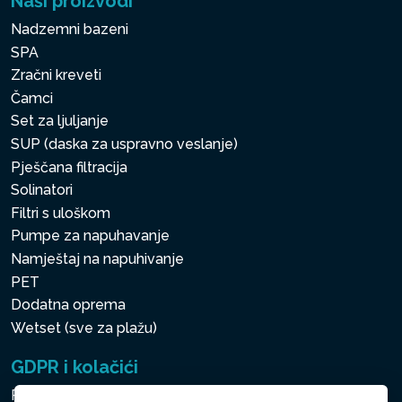
Naši proizvodi
Nadzemni bazeni
SPA
Zračni kreveti
Čamci
Set za ljuljanje
SUP (daska za uspravno veslanje)
Pješčana filtracija
Solinatori
Filtri s uloškom
Pumpe za napuhavanje
Namještaj na napuhivanje
PET
Dodatna oprema
Wetset (sve za plažu)
GDPR i kolačići
Pravila zaštite osobnih i drugih obrađivanih podataka