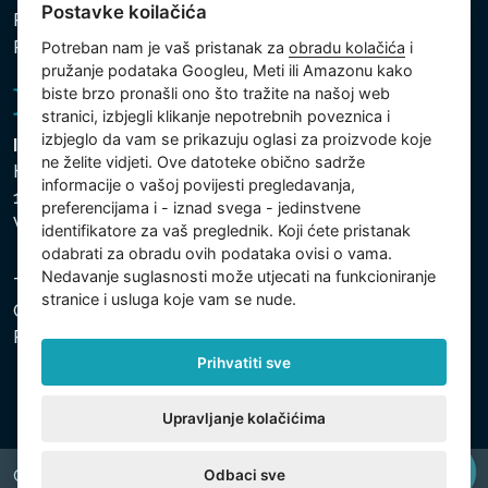
Postavke koilačića
Politika kolačića
Postavke koilačića
Potreban nam je vaš pristanak za
obradu kolačića
i
pružanje podataka Googleu, Meti ili Amazonu kako
biste brzo pronašli ono što tražite na našoj web
stranici, izbjegli klikanje nepotrebnih poveznica i
izbjeglo da vam se prikazuju oglasi za proizvode koje
Intex Trading, s.r.o.
ne želite vidjeti. Ove datoteke obično sadrže
Hradecká 2526/3
informacije o vašoj povijesti pregledavanja,
130 00 Praha 3
preferencijama i - iznad svega - jedinstvene
Vinohrady - Česká republika
identifikatore za vaš preglednik. Koji ćete pristanak
odabrati za obradu ovih podataka ovisi o vama.
Nedavanje suglasnosti može utjecati na funkcioniranje
Tvrtka je registrirana pri Općinskom sudu u Pragu, Odjel
stranice i usluga koje vam se nude.
C, uložak 74759. Identifikacijski broj tvrtke: 26150808,
Porezni identifikacijski broj: CZ26150808.
Prihvatiti sve
Upravljanje kolačićima
Odbaci sve
Copyright © 2026 INTEX TRADING s.r.o. All rights reserved.