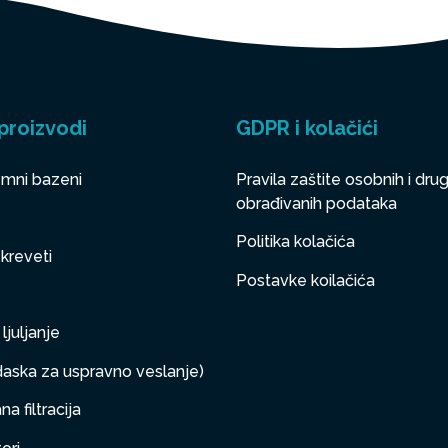
proizvodi
GDPR i kolačići
mni bazeni
Pravila zaštite osobnih i drug
obrađivanih podataka
Politika kolačića
 kreveti
Postavke koilačića
ljuljanje
aska za uspravno veslanje)
a filtracija