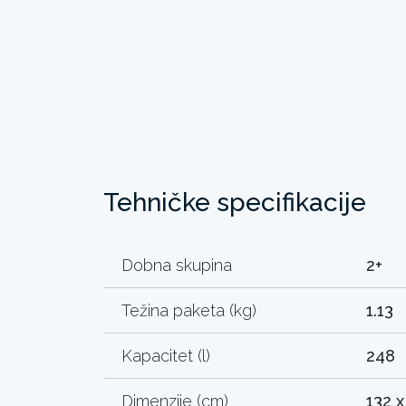
Tehničke specifikacije
Dobna skupina
2+
Težina paketa (kg)
1.13
Kapacitet (l)
248
Dimenzije (cm)
132 x