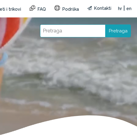
|
Kontakti
hr
en
ti i trikovi
FAQ
Podrška
Pretraga