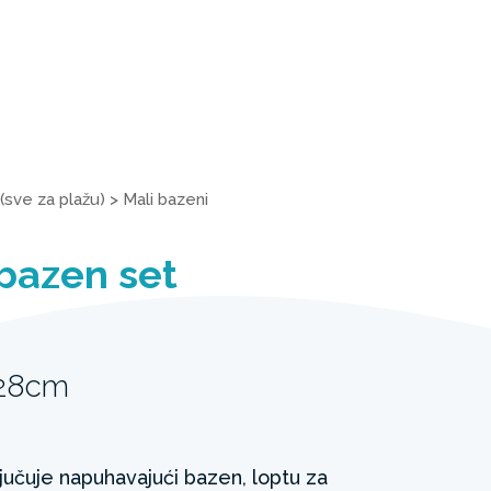
(sve za plažu)
>
Mali bazeni
 bazen set
 28cm
ljučuje napuhavajući bazen, loptu za