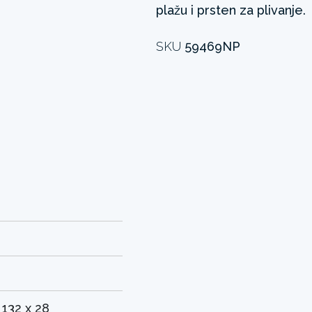
plažu i prsten za plivanje.
SKU
59469NP
 132 x 28