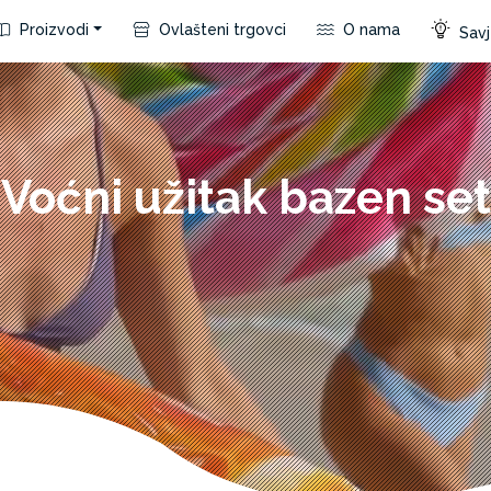
Proizvodi
Ovlašteni trgovci
O nama
Savje
Voćni užitak bazen set