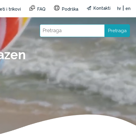
|
Kontakti
hr
en
ti i trikovi
FAQ
Podrška
Pretraga
azen