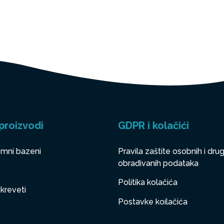
proizvodi
GDPR i kolačići
mni bazeni
Pravila zaštite osobnih i drug
obrađivanih podataka
Politika kolačića
 kreveti
Postavke koilačića