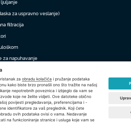
ljuljanje
aska za uspravno veslanje)
a filtracija
ori
s uloškom
 za napuhavanje
a
taj na napuhivanje
ristanak za
obradu kolačića
i pružanje podataka
P
onu kako biste brzo pronašli ono što tražite na našoj
klikanje nepotrebnih poveznica i izbjeglo da vam se
na oprema
izvode koje ne želite vidjeti. Ove datoteke obično
Uprav
ašoj povijesti pregledavanja, preferencijama i -
 (sve za plažu)
ne identifikatore za vaš preglednik. Koji ćete
 obradu ovih podataka ovisi o vama. Nedavanje
ati na funkcioniranje stranice i usluga koje vam se