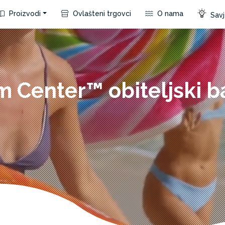
Proizvodi
Ovlašteni trgovci
O nama
Savje
m Center™ obiteljski b