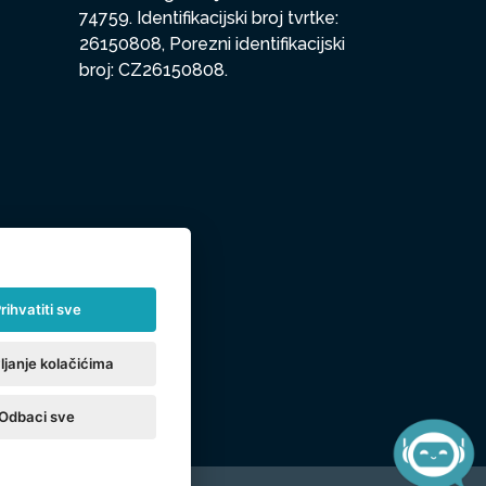
74759. Identifikacijski broj tvrtke:
26150808, Porezni identifikacijski
broj: CZ26150808.
rihvatiti sve
ljanje kolačićima
Odbaci sve