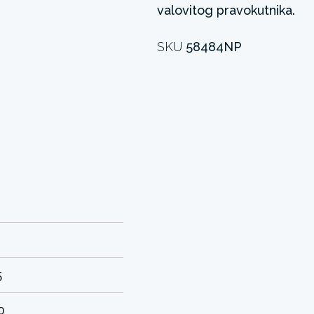
valovitog pravokutnika.
SKU
58484NP
2
5
0