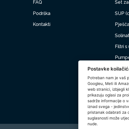
FAQ
Set za 
Podrška
SUP (d
Kontakti
Pješčan
Solinat
Filtri 
Pumpe
Postavke koilačić
Namješ
Potreban nam je vaš p
PET
Googleu, Meti ili Amaz
web stranici, izbjegli 
Dodat
prikazuju oglasi za pro
sadrže informacije o v
Wetset
iznad svega - jedinstve
pristanak odabrati za
suglasnosti može utjec
nude.