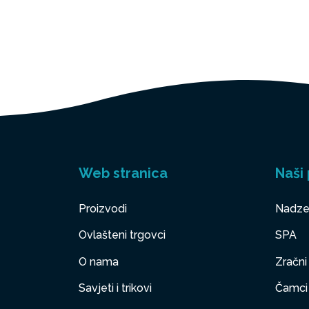
Web stranica
Naši 
Proizvodi
Nadze
Ovlašteni trgovci
SPA
O nama
Zračni
Savjeti i trikovi
Čamci