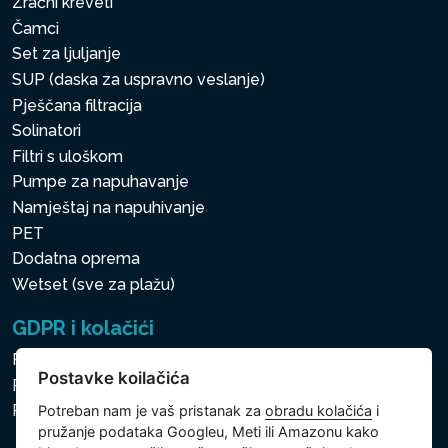
Zračni kreveti
Čamci
Set za ljuljanje
SUP (daska za uspravno veslanje)
Pješčana filtracija
Solinatori
Filtri s uloškom
Pumpe za napuhavanje
Namještaj na napuhivanje
PET
Dodatna oprema
Wetset (sve za plažu)
GDPR i kolačići
Pravila zaštite osobnih i drugih obrađivanih podataka
Postavke koilačića
Politika kolačića
Postavke koilačića
Potreban nam je vaš pristanak za
obradu kolačića
i
pružanje podataka Googleu, Meti ili Amazonu kako