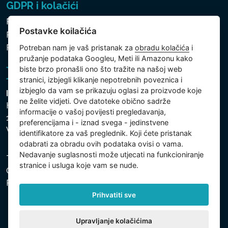
GDPR i kolačići
Pravila zaštite osobnih i drugih obrađivanih podataka
Postavke koilačića
Politika kolačića
Postavke koilačića
Potreban nam je vaš pristanak za
obradu kolačića
i
pružanje podataka Googleu, Meti ili Amazonu kako
biste brzo pronašli ono što tražite na našoj web
stranici, izbjegli klikanje nepotrebnih poveznica i
izbjeglo da vam se prikazuju oglasi za proizvode koje
Intex Trading, s.r.o.
ne želite vidjeti. Ove datoteke obično sadrže
Hradecká 2526/3
informacije o vašoj povijesti pregledavanja,
130 00 Praha 3
preferencijama i - iznad svega - jedinstvene
Vinohrady - Česká republika
identifikatore za vaš preglednik. Koji ćete pristanak
odabrati za obradu ovih podataka ovisi o vama.
Nedavanje suglasnosti može utjecati na funkcioniranje
Tvrtka je registrirana pri Općinskom sudu u Pragu, Odjel
stranice i usluga koje vam se nude.
C, uložak 74759. Identifikacijski broj tvrtke: 26150808,
Porezni identifikacijski broj: CZ26150808.
Prihvatiti sve
Upravljanje kolačićima