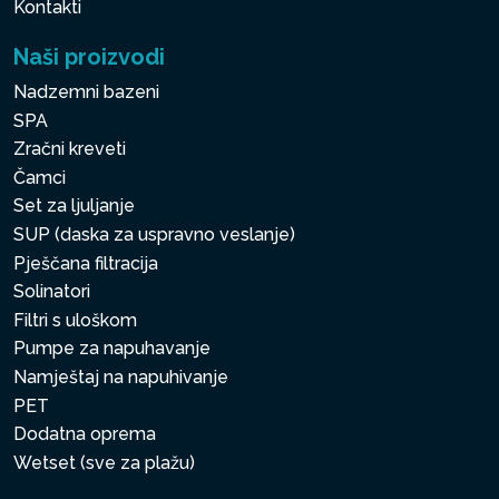
Kontakti
Naši proizvodi
Nadzemni bazeni
SPA
Zračni kreveti
Čamci
Set za ljuljanje
SUP (daska za uspravno veslanje)
Pješčana filtracija
Solinatori
Filtri s uloškom
Pumpe za napuhavanje
Namještaj na napuhivanje
PET
Dodatna oprema
Wetset (sve za plažu)