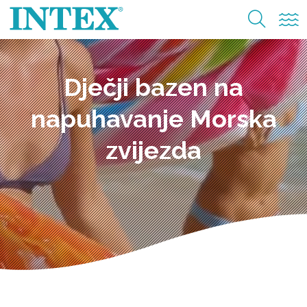
Dječji bazen na
napuhavanje Morska
zvijezda