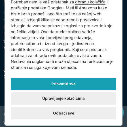
Postavke koilačića
Potreban nam je vaš pristanak za
obradu kolačića
i
pružanje podataka Googleu, Meti ili Amazonu kako
biste brzo pronašli ono što tražite na našoj web
stranici, izbjegli klikanje nepotrebnih poveznica i
izbjeglo da vam se prikazuju oglasi za proizvode koje
Intex Trading, s.r.o.
ne želite vidjeti. Ove datoteke obično sadrže
Hradecká 2526/3
informacije o vašoj povijesti pregledavanja,
130 00 Praha 3
preferencijama i - iznad svega - jedinstvene
Vinohrady - Česká republika
identifikatore za vaš preglednik. Koji ćete pristanak
odabrati za obradu ovih podataka ovisi o vama.
Nedavanje suglasnosti može utjecati na funkcioniranje
Tvrtka je registrirana pri Općinskom sudu u Pragu, Odjel
stranice i usluga koje vam se nude.
C, uložak 74759. Identifikacijski broj tvrtke: 26150808,
Porezni identifikacijski broj: CZ26150808.
Prihvatiti sve
Upravljanje kolačićima
Odbaci sve
Copyright © 2026 INTEX TRADING s.r.o. All rights reserved.
Web by
digiONE