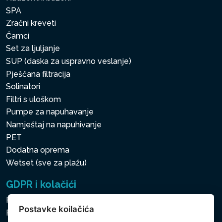
SPA
Zračni kreveti
Čamci
Set za ljuljanje
SUP (daska za uspravno veslanje)
Pješčana filtracija
Solinatori
Filtri s uloškom
Pumpe za napuhavanje
Namještaj na napuhivanje
PET
Dodatna oprema
Wetset (sve za plažu)
GDPR i kolačići
Pravila zaštite osobnih i drugih obrađivanih podataka
Postavke koilačića
Politika kolačića