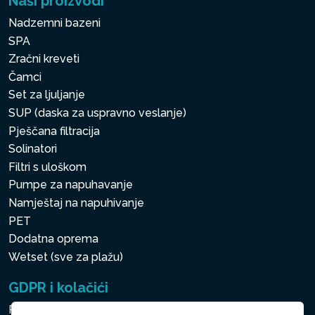
Naši proizvodi
Nadzemni bazeni
SPA
Zračni kreveti
Čamci
Set za ljuljanje
SUP (daska za uspravno veslanje)
Pješčana filtracija
Solinatori
Filtri s uloškom
Pumpe za napuhavanje
Namještaj na napuhivanje
PET
Dodatna oprema
Wetset (sve za plažu)
GDPR i kolačići
Pravila zaštite osobnih i drugih obrađivanih podataka