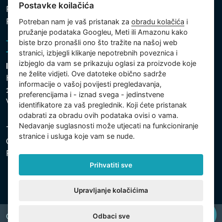
Postavke koilačića
Politika kolačića
Postavke koilačića
Potreban nam je vaš pristanak za
obradu kolačića
i
pružanje podataka Googleu, Meti ili Amazonu kako
biste brzo pronašli ono što tražite na našoj web
stranici, izbjegli klikanje nepotrebnih poveznica i
izbjeglo da vam se prikazuju oglasi za proizvode koje
Intex Trading, s.r.o.
ne želite vidjeti. Ove datoteke obično sadrže
Hradecká 2526/3
informacije o vašoj povijesti pregledavanja,
130 00 Praha 3
preferencijama i - iznad svega - jedinstvene
Vinohrady - Česká republika
identifikatore za vaš preglednik. Koji ćete pristanak
odabrati za obradu ovih podataka ovisi o vama.
Nedavanje suglasnosti može utjecati na funkcioniranje
Tvrtka je registrirana pri Općinskom sudu u Pragu, Odjel
stranice i usluga koje vam se nude.
C, uložak 74759. Identifikacijski broj tvrtke: 26150808,
Porezni identifikacijski broj: CZ26150808.
Prihvatiti sve
Upravljanje kolačićima
Odbaci sve
Copyright © 2026 INTEX TRADING s.r.o. All rights reserved.