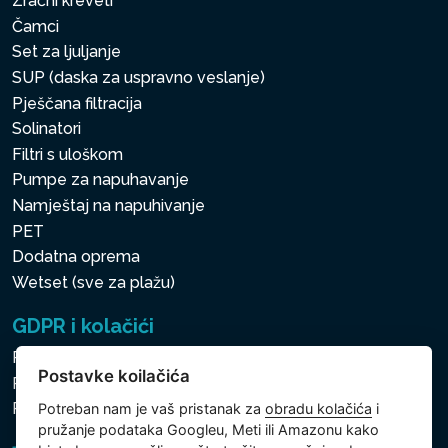
Zračni kreveti
Čamci
Set za ljuljanje
SUP (daska za uspravno veslanje)
Pješčana filtracija
Solinatori
Filtri s uloškom
Pumpe za napuhavanje
Namještaj na napuhivanje
PET
Dodatna oprema
Wetset (sve za plažu)
GDPR i kolačići
Pravila zaštite osobnih i drugih obrađivanih podataka
Postavke koilačića
Politika kolačića
Postavke koilačića
Potreban nam je vaš pristanak za
obradu kolačića
i
pružanje podataka Googleu, Meti ili Amazonu kako