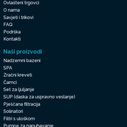
Ovlašteni trgovci
O nama
Savjeti i trikovi
FAQ
Podrška
Kontakti
Naši proizvodi
Nadzemni bazeni
SPA
Zračni kreveti
Čamci
Set za ljuljanje
SUP (daska za uspravno veslanje)
Pješčana filtracija
Solinatori
Filtri s uloškom
Pumpe za napuhavanje