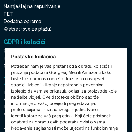
Namještaj na napuhivanje
PET
Dodatna oprema
Wetset (sve za plažu)
GDPR i kolačići
Pravila zaštite osobnih i drugih obrađivanih podataka
Postavke koilačića
Politika kolačića
Postavke koilačića
Potreban nam je vaš pristanak za
obradu kolačića
i
pružanje podataka Googleu, Meti ili Amazonu kako
biste brzo pronašli ono što tražite na našoj web
stranici, izbjegli klikanje nepotrebnih poveznica i
izbjeglo da vam se prikazuju oglasi za proizvode koje
Intex Trading, s.r.o.
ne želite vidjeti. Ove datoteke obično sadrže
Hradecká 2526/3
informacije o vašoj povijesti pregledavanja,
130 00 Praha 3
preferencijama i - iznad svega - jedinstvene
Vinohrady - Česká republika
identifikatore za vaš preglednik. Koji ćete pristanak
odabrati za obradu ovih podataka ovisi o vama.
Nedavanje suglasnosti može utjecati na funkcioniranje
Tvrtka je registrirana pri Općinskom sudu u Pragu, Odjel