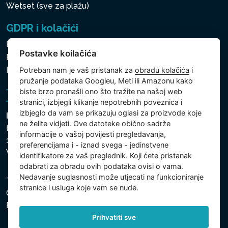
Wetset (sve za plažu)
GDPR i kolačići
Pravila zaštite osobnih i drugih obrađivanih podataka
Postavke koilačića
Politika kolačića
Postavke koilačića
Potreban nam je vaš pristanak za
obradu kolačića
i
pružanje podataka Googleu, Meti ili Amazonu kako
biste brzo pronašli ono što tražite na našoj web
stranici, izbjegli klikanje nepotrebnih poveznica i
izbjeglo da vam se prikazuju oglasi za proizvode koje
Intex Trading, s.r.o.
ne želite vidjeti. Ove datoteke obično sadrže
Hradecká 2526/3
informacije o vašoj povijesti pregledavanja,
130 00 Praha 3
preferencijama i - iznad svega - jedinstvene
Vinohrady - Česká republika
identifikatore za vaš preglednik. Koji ćete pristanak
odabrati za obradu ovih podataka ovisi o vama.
Nedavanje suglasnosti može utjecati na funkcioniranje
Tvrtka je registrirana pri Općinskom sudu u Pragu, Odjel
stranice i usluga koje vam se nude.
C, uložak 74759. Identifikacijski broj tvrtke: 26150808,
Porezni identifikacijski broj: CZ26150808.
Prihvatiti sve