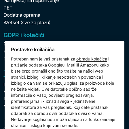
Namještaj na napuhivanje
PET
Dodatna oprema
Wetset (sve za plažu)
GDPR i kolačići
Pravila zaštite osobnih i drugih obrađivanih podataka
Postavke koilačića
Politika kolačića
Postavke koilačića
Potreban nam je vaš pristanak za
obradu kolačića
i
pružanje podataka Googleu, Meti ili Amazonu kako
biste brzo pronašli ono što tražite na našoj web
stranici, izbjegli klikanje nepotrebnih poveznica i
izbjeglo da vam se prikazuju oglasi za proizvode koje
Intex Trading, s.r.o.
ne želite vidjeti. Ove datoteke obično sadrže
Hradecká 2526/3
informacije o vašoj povijesti pregledavanja,
130 00 Praha 3
preferencijama i - iznad svega - jedinstvene
Vinohrady - Česká republika
identifikatore za vaš preglednik. Koji ćete pristanak
odabrati za obradu ovih podataka ovisi o vama.
Nedavanje suglasnosti može utjecati na funkcioniranje
Tvrtka je registrirana pri Općinskom sudu u Pragu, Odjel
stranice i usluga koje vam se nude.
C, uložak 74759. Identifikacijski broj tvrtke: 26150808,