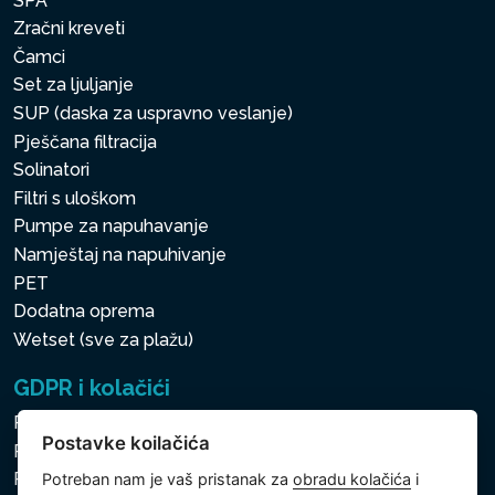
SPA
Zračni kreveti
Čamci
Set za ljuljanje
SUP (daska za uspravno veslanje)
Pješčana filtracija
Solinatori
Filtri s uloškom
Pumpe za napuhavanje
Namještaj na napuhivanje
PET
Dodatna oprema
Wetset (sve za plažu)
GDPR i kolačići
Pravila zaštite osobnih i drugih obrađivanih podataka
Postavke koilačića
Politika kolačića
Postavke koilačića
Potreban nam je vaš pristanak za
obradu kolačića
i