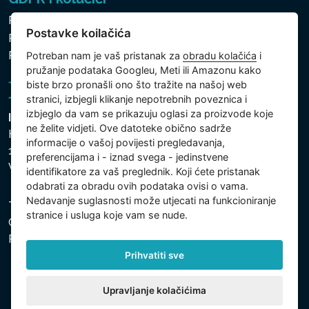
Pravila zaštite osobnih i drugih obrađivanih podataka
Postavke koilačića
Politika kolačića
Postavke koilačića
Potreban nam je vaš pristanak za
obradu kolačića
i
pružanje podataka Googleu, Meti ili Amazonu kako
biste brzo pronašli ono što tražite na našoj web
stranici, izbjegli klikanje nepotrebnih poveznica i
izbjeglo da vam se prikazuju oglasi za proizvode koje
Intex Trading, s.r.o.
ne želite vidjeti. Ove datoteke obično sadrže
Hradecká 2526/3
informacije o vašoj povijesti pregledavanja,
130 00 Praha 3
preferencijama i - iznad svega - jedinstvene
Vinohrady - Česká republika
identifikatore za vaš preglednik. Koji ćete pristanak
odabrati za obradu ovih podataka ovisi o vama.
Nedavanje suglasnosti može utjecati na funkcioniranje
Tvrtka je registrirana pri Općinskom sudu u Pragu, Odjel
stranice i usluga koje vam se nude.
C, uložak 74759. Identifikacijski broj tvrtke: 26150808,
Porezni identifikacijski broj: CZ26150808.
Prihvatiti sve
Upravljanje kolačićima