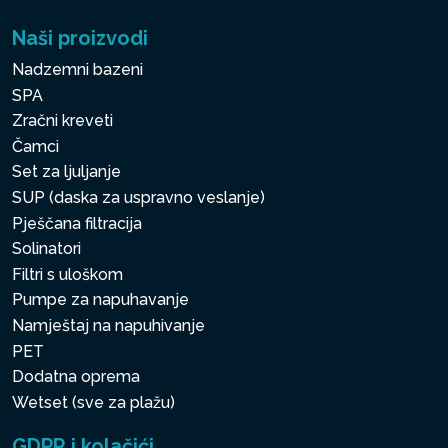
Naši proizvodi
Nadzemni bazeni
SPA
Zračni kreveti
Čamci
Set za ljuljanje
SUP (daska za uspravno veslanje)
Pješčana filtracija
Solinatori
Filtri s uloškom
Pumpe za napuhavanje
Namještaj na napuhivanje
PET
Dodatna oprema
Wetset (sve za plažu)
GDPR i kolačići