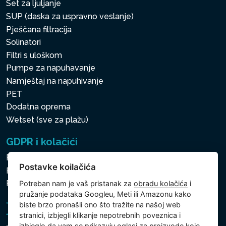
Set za ljuljanje
SUP (daska za uspravno veslanje)
Pješčana filtracija
Solinatori
Filtri s uloškom
Pumpe za napuhavanje
Namještaj na napuhivanje
PET
Dodatna oprema
Wetset (sve za plažu)
GDPR i kolačići
Pravila zaštite osobnih i drugih obrađivanih podataka
Postavke koilačića
Politika kolačića
Postavke koilačića
Potreban nam je vaš pristanak za
obradu kolačića
i
pružanje podataka Googleu, Meti ili Amazonu kako
biste brzo pronašli ono što tražite na našoj web
stranici, izbjegli klikanje nepotrebnih poveznica i
izbjeglo da vam se prikazuju oglasi za proizvode koje