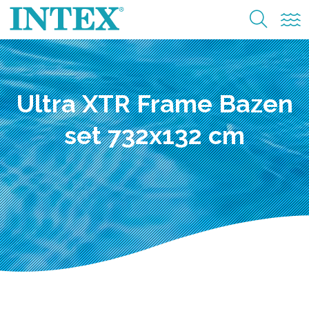
Ultra XTR Frame Bazen
set 732x132 cm