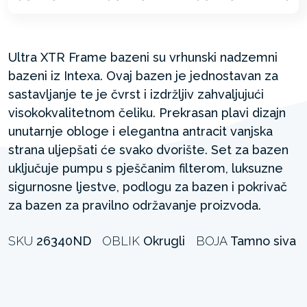
Ultra XTR Frame bazeni su vrhunski nadzemni
bazeni iz Intexa. Ovaj bazen je jednostavan za
sastavljanje te je čvrst i izdržljiv zahvaljujući
visokokvalitetnom čeliku. Prekrasan plavi dizajn
unutarnje obloge i elegantna antracit vanjska
strana uljepšati će svako dvorište. Set za bazen
uključuje pumpu s pješčanim filterom, luksuzne
sigurnosne ljestve, podlogu za bazen i pokrivač
za bazen za pravilno održavanje proizvoda.
SKU
26340ND
OBLIK
Okrugli
BOJA
Tamno siva