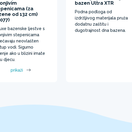
onjivim
bazen Ultra XTR
epenicama (za
Podna podloga od
zene od 132 cm)
izdržljivog materijala pruža
077)
dodatnu zaštitu i
uxe bazenske ljestve s
dugotrajnost dna bazena.
onjivim stepenicama
ječavaju neovlašten
stup vodi. Sigurno
šenje ako u blizini imate
u djecu.
prikaži