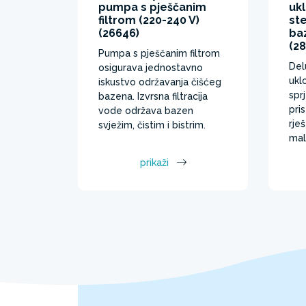
pumpa s pješčanim
ukl
filtrom (220-240 V)
st
(26646)
ba
(28
Pumpa s pješčanim filtrom
Del
osigurava jednostavno
ukl
iskustvo održavanja čišćeg
spr
bazena. Izvrsna filtracija
pri
vode održava bazen
rje
svježim, čistim i bistrim.
mal
prikaži