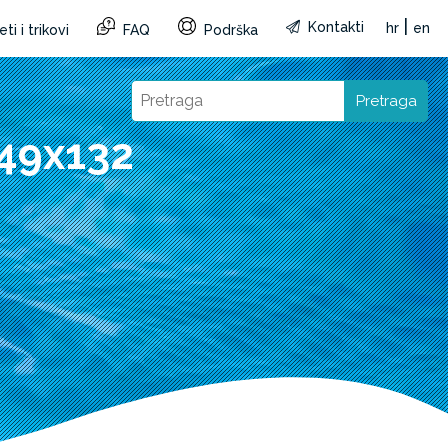
|
Kontakti
hr
en
ti i trikovi
FAQ
Podrška
Pretraga
549x132