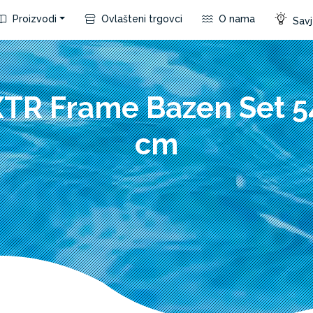
Proizvodi
Ovlašteni trgovci
O nama
Savje
XTR Frame Bazen Set 
cm