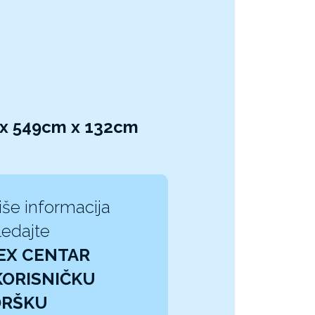
 x 549cm x 132cm
iše informacija
edajte
EX CENTAR
KORISNIČKU
DRŠKU