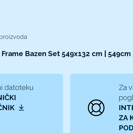
 proizvoda
R Frame Bazen Set 549x132 cm | 549cm
i datoteku
Za v
IČKI
pogl
ČNIK
INT
ZA 
PO