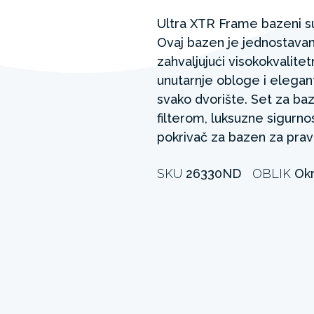
Ultra XTR Frame bazeni su
Ovaj bazen je jednostavan z
zahvaljujući visokokvalite
unutarnje obloge i elegant
svako dvorište. Set za ba
filterom, luksuzne sigurno
pokrivač za bazen za prav
SKU
26330ND
OBLIK
Okr