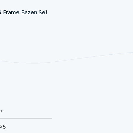
6+
125