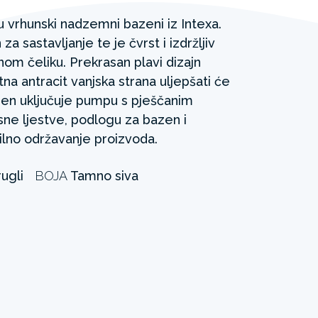
 vrhunski nadzemni bazeni iz Intexa.
a sastavljanje te je čvrst i izdržljiv
tnom čeliku. Prekrasan plavi dizajn
na antracit vanjska strana uljepšati će
zen uključuje pumpu s pješčanim
sne ljestve, podlogu za bazen i
ilno održavanje proizvoda.
ugli
BOJA
Tamno siva