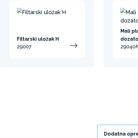
Mali pl
Filtarski uložak H
dozato
29007
29040
Dodatna opr