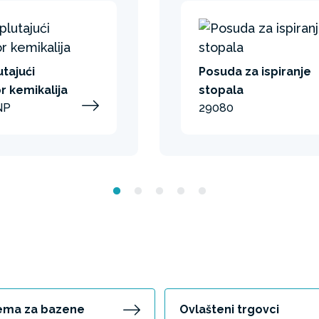
utajući
Posuda za ispiranje
r kemikalija
stopala
NP
29080
ema za bazene
Ovlašteni trgovci