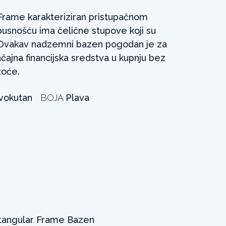
Frame karakteriziran pristupačnom
busnošću ima čelične stupove koji su
u. Ovakav nadzemni bazen pogodan je za
ačajna financijska sredstva u kupnju bez
toće.
vokutan
BOJA
Plava