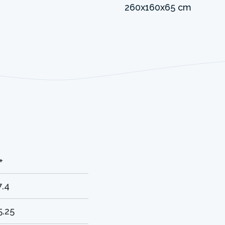
+
7.4
5.25