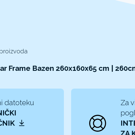
 proizvoda
lar Frame Bazen 260x160x65 cm | 260c
i datoteku
Za v
IČKI
pogl
ČNIK
INT
ZA 