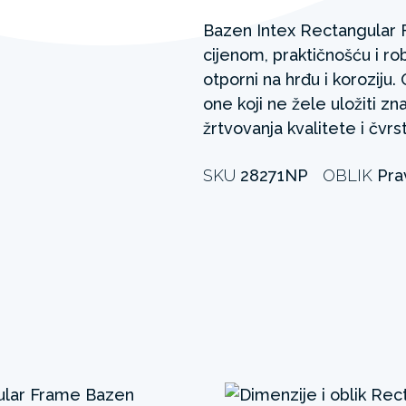
Bazen Intex Rectangular 
cijenom, praktičnošću i ro
otporni na hrđu i korozij
one koji ne žele uložiti zn
žrtvovanja kvalitete i čvrs
SKU
28271NP
OBLIK
Pra