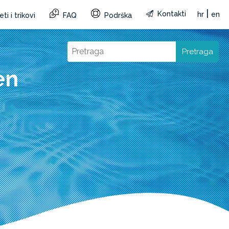
|
Kontakti
hr
en
ti i trikovi
FAQ
Podrška
Pretraga
en