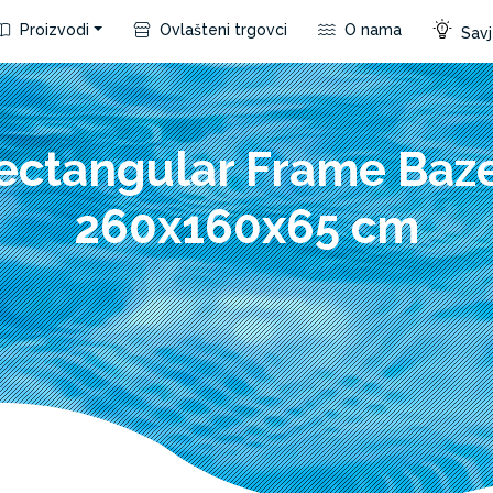
Proizvodi
Ovlašteni trgovci
O nama
Savje
ectangular Frame Baz
260x160x65 cm