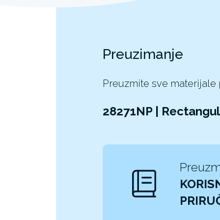
Preuzimanje
Preuzmite sve materijale
28271NP | Rectangu
Preuzm
KORISN
PRIRU