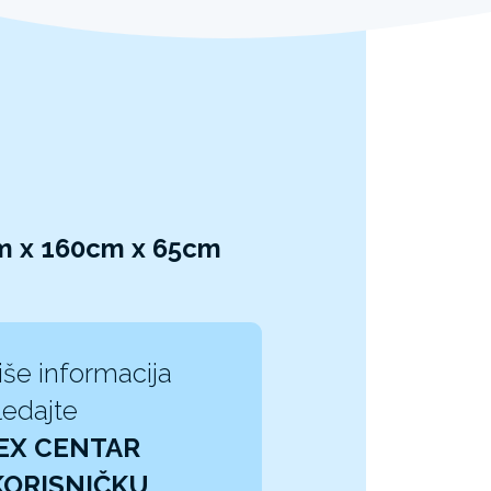
m x 160cm x 65cm
iše informacija
edajte
EX CENTAR
KORISNIČKU