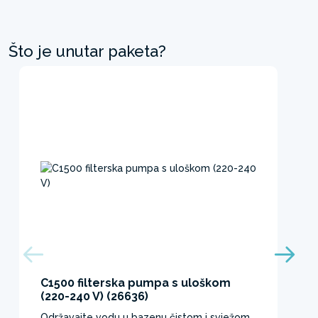
Što je unutar paketa?
C1500 filterska pumpa s uloškom
(220-240 V) (26636)
Održavajte vodu u bazenu čistom i svježom