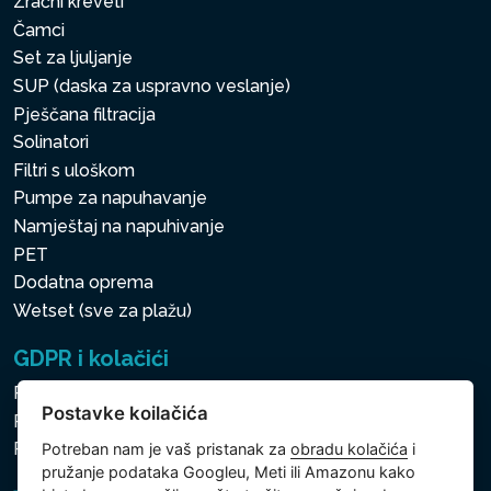
Zračni kreveti
Čamci
Set za ljuljanje
SUP (daska za uspravno veslanje)
Pješčana filtracija
Solinatori
Filtri s uloškom
Pumpe za napuhavanje
Namještaj na napuhivanje
PET
Dodatna oprema
Wetset (sve za plažu)
GDPR i kolačići
Pravila zaštite osobnih i drugih obrađivanih podataka
Postavke koilačića
Politika kolačića
Postavke koilačića
Potreban nam je vaš pristanak za
obradu kolačića
i
pružanje podataka Googleu, Meti ili Amazonu kako