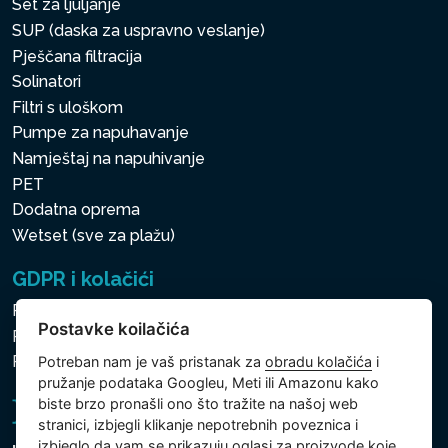
Set za ljuljanje
SUP (daska za uspravno veslanje)
Pješčana filtracija
Solinatori
Filtri s uloškom
Pumpe za napuhavanje
Namještaj na napuhivanje
PET
Dodatna oprema
Wetset (sve za plažu)
GDPR i kolačići
Pravila zaštite osobnih i drugih obrađivanih podataka
Postavke koilačića
Politika kolačića
Postavke koilačića
Potreban nam je vaš pristanak za
obradu kolačića
i
pružanje podataka Googleu, Meti ili Amazonu kako
biste brzo pronašli ono što tražite na našoj web
stranici, izbjegli klikanje nepotrebnih poveznica i
izbjeglo da vam se prikazuju oglasi za proizvode koje