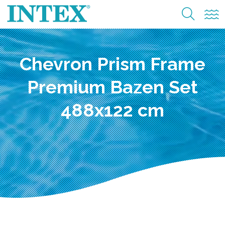
Chevron Prism Frame
Premium Bazen Set
488x122 cm