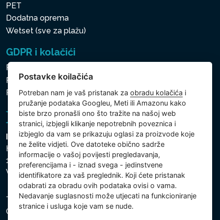
PET
Dodatna oprema
Wetset (sve za plažu)
GDPR i kolačići
Pravila zaštite osobnih i drugih obrađivanih podataka
Postavke koilačića
Politika kolačića
Postavke koilačića
Potreban nam je vaš pristanak za
obradu kolačića
i
pružanje podataka Googleu, Meti ili Amazonu kako
biste brzo pronašli ono što tražite na našoj web
stranici, izbjegli klikanje nepotrebnih poveznica i
izbjeglo da vam se prikazuju oglasi za proizvode koje
Intex Trading, s.r.o.
ne želite vidjeti. Ove datoteke obično sadrže
Hradecká 2526/3
informacije o vašoj povijesti pregledavanja,
130 00 Praha 3
preferencijama i - iznad svega - jedinstvene
Vinohrady - Česká republika
identifikatore za vaš preglednik. Koji ćete pristanak
odabrati za obradu ovih podataka ovisi o vama.
Nedavanje suglasnosti može utjecati na funkcioniranje
Tvrtka je registrirana pri Općinskom sudu u Pragu, Odjel
stranice i usluga koje vam se nude.
C, uložak 74759. Identifikacijski broj tvrtke: 26150808,