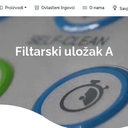
Proizvodi
Ovlašteni trgovci
O nama
Savje
Filtarski uložak A