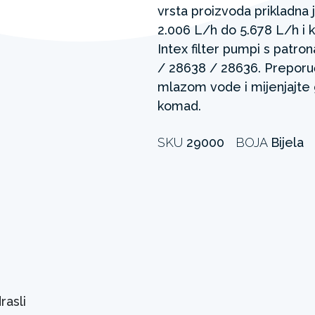
vrsta proizvoda prikladna
2.006 L/h do 5.678 L/h i 
Intex filter pumpi s patr
/ 28638 / 28636. Preporu
mlazom vode i mijenjajte g
komad.
SKU
29000
BOJA
Bijela
rasli