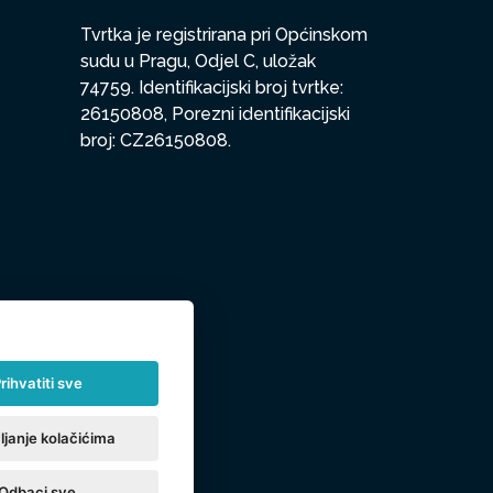
Tvrtka je registrirana pri Općinskom
sudu u Pragu, Odjel C, uložak
74759. Identifikacijski broj tvrtke:
26150808, Porezni identifikacijski
broj: CZ26150808.
rihvatiti sve
ljanje kolačićima
Odbaci sve