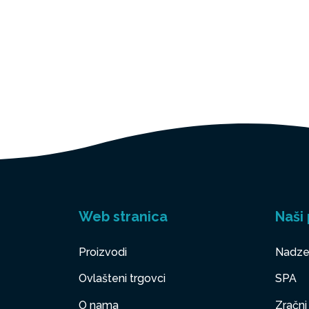
Web stranica
Naši 
Proizvodi
Nadze
Ovlašteni trgovci
SPA
O nama
Zračni