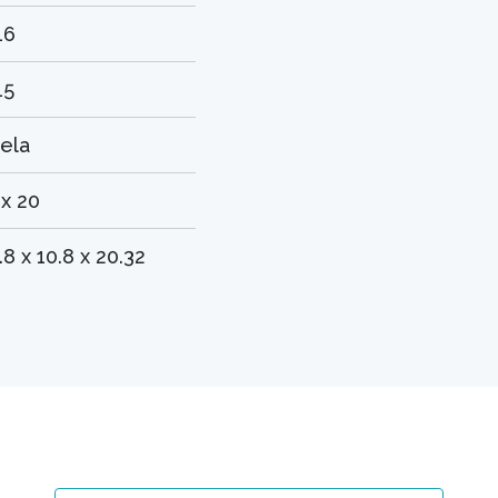
16
15
jela
 x 20
.8 x 10.8 x 20.32