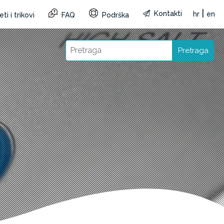
|
Kontakti
hr
en
ti i trikovi
FAQ
Podrška
Pretraga