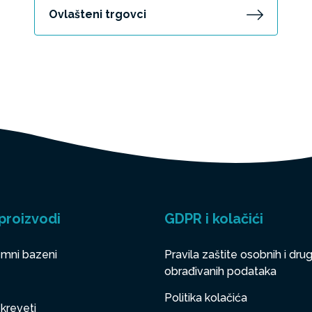
Ovlašteni trgovci
proizvodi
GDPR i kolačići
mni bazeni
Pravila zaštite osobnih i drug
obrađivanih podataka
Politika kolačića
 kreveti