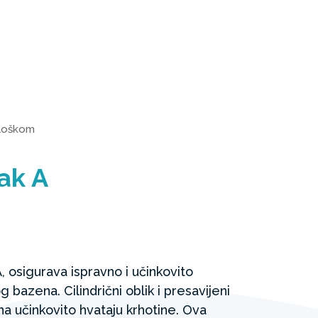
 uloškom
žak A
A, osigurava ispravno i učinkovito
azena. Cilindrični oblik i presavijeni
ona učinkovito hvataju krhotine. Ova