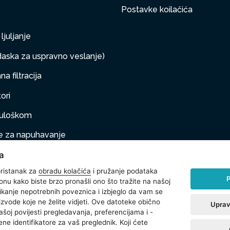
Postavke koilačića
ljuljanje
aska za uspravno veslanje)
a filtracija
ori
s uloškom
 za napuhavanje
a
taj na napuhivanje
ristanak za
obradu kolačića
i pružanje podataka
P
onu kako biste brzo pronašli ono što tražite na našoj
klikanje nepotrebnih poveznica i izbjeglo da vam se
na oprema
izvode koje ne želite vidjeti. Ove datoteke obično
Uprav
ašoj povijesti pregledavanja, preferencijama i -
 (sve za plažu)
ne identifikatore za vaš preglednik. Koji ćete