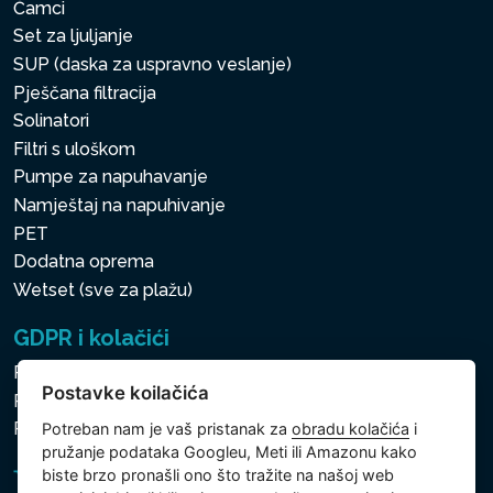
Čamci
Set za ljuljanje
SUP (daska za uspravno veslanje)
Pješčana filtracija
Solinatori
Filtri s uloškom
Pumpe za napuhavanje
Namještaj na napuhivanje
PET
Dodatna oprema
Wetset (sve za plažu)
GDPR i kolačići
Pravila zaštite osobnih i drugih obrađivanih podataka
Postavke koilačića
Politika kolačića
Postavke koilačića
Potreban nam je vaš pristanak za
obradu kolačića
i
pružanje podataka Googleu, Meti ili Amazonu kako
biste brzo pronašli ono što tražite na našoj web