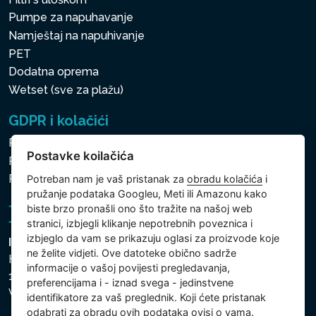
Pumpe za napuhavanje
Namještaj na napuhivanje
PET
Dodatna oprema
Wetset (sve za plažu)
GDPR i kolačići
Pravila zaštite osobnih i drugih obrađivanih podataka
Postavke koilačića
Politika kolačića
Postavke koilačića
Potreban nam je vaš pristanak za
obradu kolačića
i
pružanje podataka Googleu, Meti ili Amazonu kako
biste brzo pronašli ono što tražite na našoj web
stranici, izbjegli klikanje nepotrebnih poveznica i
izbjeglo da vam se prikazuju oglasi za proizvode koje
Intex Trading, s.r.o.
ne želite vidjeti. Ove datoteke obično sadrže
Hradecká 2526/3
informacije o vašoj povijesti pregledavanja,
130 00 Praha 3
preferencijama i - iznad svega - jedinstvene
Vinohrady - Česká republika
identifikatore za vaš preglednik. Koji ćete pristanak
odabrati za obradu ovih podataka ovisi o vama.