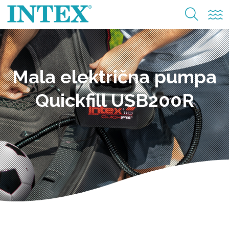
Mala električna pumpa
Quickfill USB200R