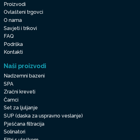
Proizvodi
Ovlašteni trgovci
O nama
Savjeti i trikovi
FAQ
Podrška
Kontakti
Naši proizvodi
Nadzemni bazeni
SPA
Zračni kreveti
Čamci
Set za ljuljanje
SUP (daska za uspravno veslanje)
Pješčana filtracija
Solinatori
Filtri s uloškom