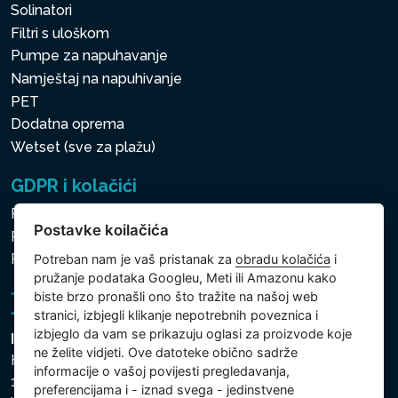
Solinatori
Filtri s uloškom
Pumpe za napuhavanje
Namještaj na napuhivanje
PET
Dodatna oprema
Wetset (sve za plažu)
GDPR i kolačići
Pravila zaštite osobnih i drugih obrađivanih podataka
Postavke koilačića
Politika kolačića
Postavke koilačića
Potreban nam je vaš pristanak za
obradu kolačića
i
pružanje podataka Googleu, Meti ili Amazonu kako
biste brzo pronašli ono što tražite na našoj web
stranici, izbjegli klikanje nepotrebnih poveznica i
izbjeglo da vam se prikazuju oglasi za proizvode koje
Intex Trading, s.r.o.
ne želite vidjeti. Ove datoteke obično sadrže
Hradecká 2526/3
informacije o vašoj povijesti pregledavanja,
130 00 Praha 3
preferencijama i - iznad svega - jedinstvene