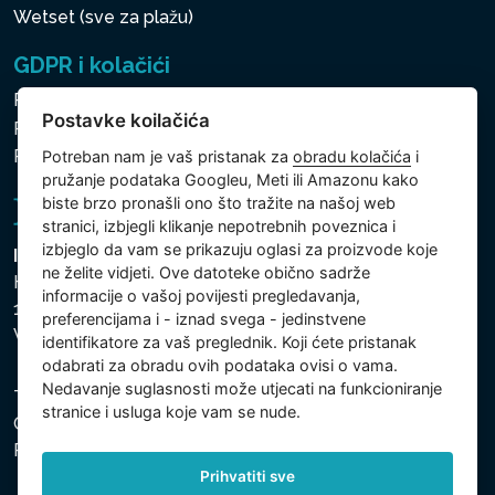
Wetset (sve za plažu)
GDPR i kolačići
Pravila zaštite osobnih i drugih obrađivanih podataka
Postavke koilačića
Politika kolačića
Postavke koilačića
Potreban nam je vaš pristanak za
obradu kolačića
i
pružanje podataka Googleu, Meti ili Amazonu kako
biste brzo pronašli ono što tražite na našoj web
stranici, izbjegli klikanje nepotrebnih poveznica i
izbjeglo da vam se prikazuju oglasi za proizvode koje
Intex Trading, s.r.o.
ne želite vidjeti. Ove datoteke obično sadrže
Hradecká 2526/3
informacije o vašoj povijesti pregledavanja,
130 00 Praha 3
preferencijama i - iznad svega - jedinstvene
Vinohrady - Česká republika
identifikatore za vaš preglednik. Koji ćete pristanak
odabrati za obradu ovih podataka ovisi o vama.
Nedavanje suglasnosti može utjecati na funkcioniranje
Tvrtka je registrirana pri Općinskom sudu u Pragu, Odjel
stranice i usluga koje vam se nude.
C, uložak 74759. Identifikacijski broj tvrtke: 26150808,
Porezni identifikacijski broj: CZ26150808.
Prihvatiti sve