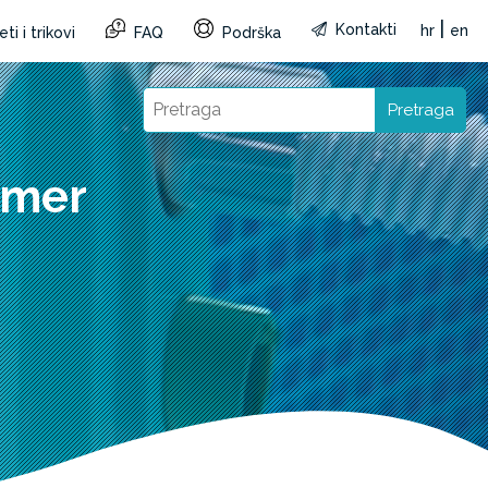
|
Kontakti
hr
en
ti i trikovi
FAQ
Podrška
Pretraga
imer