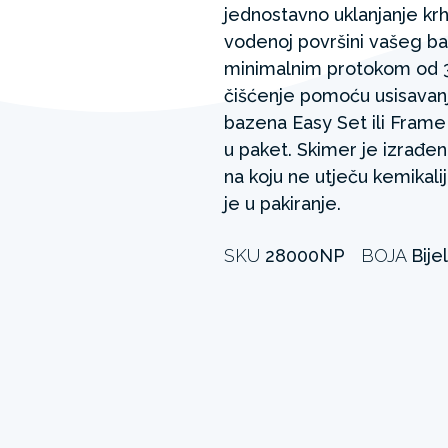
jednostavno uklanjanje krh
vodenoj površini vašeg ba
minimalnim protokom od 3
čišćenje pomoću usisavanj
bazena Easy Set ili Fram
u paket. Skimer je izrađen
na koju ne utječu kemikali
je u pakiranje.
SKU
28000NP
BOJA
Bije