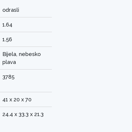
odrasli
1.64
1.56
Bijela, nebesko
plava
3785
41 x 20 x 70
24.4 x 33.3 x 21.3