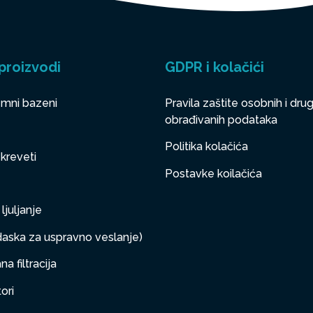
proizvodi
GDPR i kolačići
mni bazeni
Pravila zaštite osobnih i drug
obrađivanih podataka
Politika kolačića
 kreveti
Postavke koilačića
ljuljanje
aska za uspravno veslanje)
a filtracija
ori