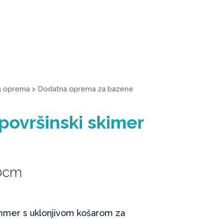
a oprema
>
Dodatna oprema za bazene
 površinski skimer
70cm
immer s uklonjivom košarom za