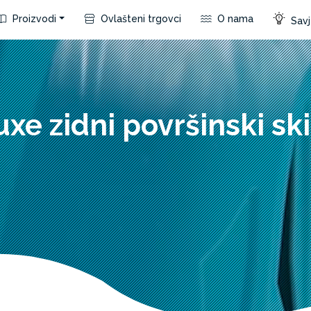
Proizvodi
Ovlašteni trgovci
O nama
Savje
uxe zidni površinski sk