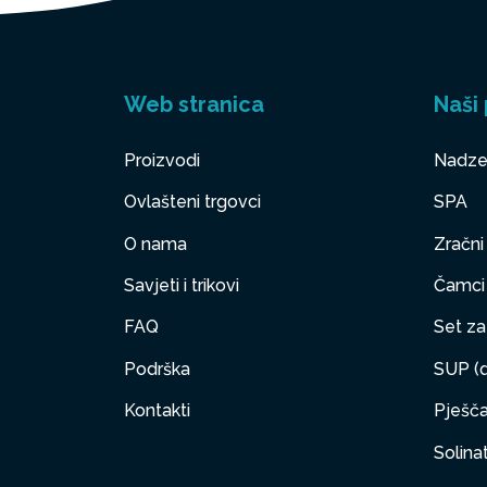
Web stranica
Naši 
Proizvodi
Nadze
Ovlašteni trgovci
SPA
O nama
Zračni
Savjeti i trikovi
Čamci
FAQ
Set za 
Podrška
SUP (d
Kontakti
Pješčan
Solinat