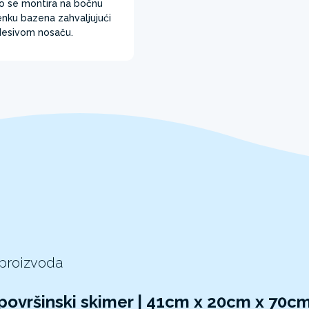
o se montira na bočnu
jenku bazena zahvaljujući
esivom nosaču.
 proizvoda
 površinski skimer | 41cm x 20cm x 70c