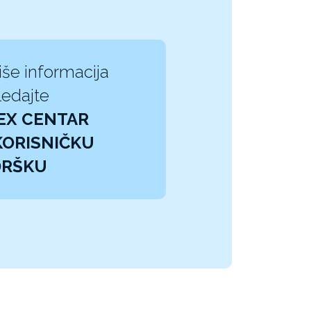
iše informacija
edajte
EX CENTAR
KORISNIČKU
DRŠKU