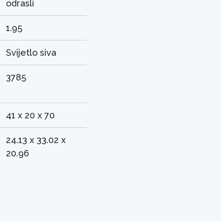
odrasli
1.95
Svijetlo siva
3785
41 x 20 x 70
24.13 x 33.02 x
20.96