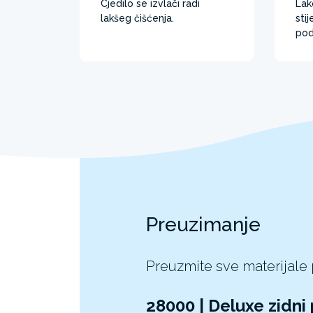
Cjedilo se izvlači radi
Lak
lakšeg čišćenja.
sti
pod
Preuzimanje
Preuzmite sve materijale
28000 | Deluxe zidni