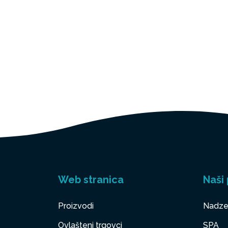
Web stranica
Naši 
Proizvodi
Nadze
Ovlašteni trgovci
SPA