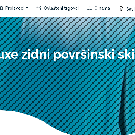
Proizvodi
Ovlašteni trgovci
O nama
Savje
uxe zidni površinski sk