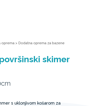
a oprema
>
Dodatna oprema za bazene
 površinski skimer
70cm
immer s uklonjivom košarom za