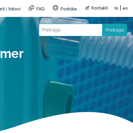
|
Kontakti
hr
en
ti i trikovi
FAQ
Podrška
Pretraga
imer