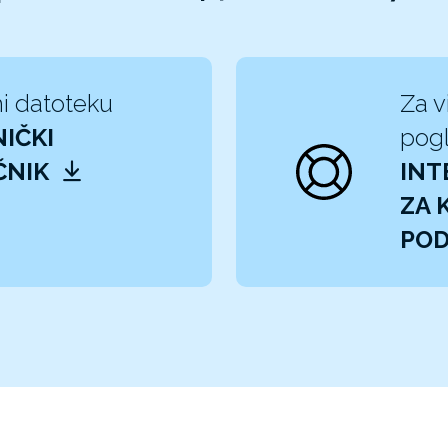
i datoteku
Za v
IČKI
pogl
ČNIK
INT
ZA 
PO