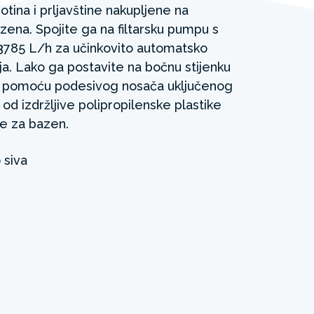
otina i prljavštine nakupljene na
zena. Spojite ga na filtarsku pumpu s
785 L/h za učinkovito automatsko
a. Lako ga postavite na bočnu stijenku
e pomoću podesivog nosača uključenog
 od izdržljive polipropilenske plastike
je za bazen.
 siva