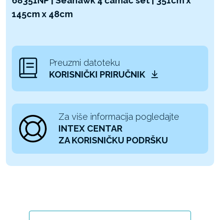
68351NP | Seahawk 4 čamac set | 351cm x
145cm x 48cm
Preuzmi datoteku
KORISNIČKI PRIRUČNIK
Za više informacija pogledajte
INTEX CENTAR
ZA KORISNIČKU PODRŠKU