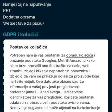
Namještaj na napuhivanje
PET
Dodatna oprema
Wetset (sve za plažu)
GDPR i kolačići
Pravila zaštite osobnih i drugih obrađivanih podataka
Postavke koilačića
Politika kolačića
Postavke koilačića
Potreban nam je vaš pristanak za
obradu kolačića
i
pružanje podataka Googleu, Meti ili Amazonu kako
biste brzo pronašli ono što tražite na našoj web
stranici, izbjegli klikanje nepotrebnih poveznica i
izbjeglo da vam se prikazuju oglasi za proizvode koje
Intex Trading, s.r.o.
ne želite vidjeti. Ove datoteke obično sadrže
Hradecká 2526/3
informacije o vašoj povijesti pregledavanja,
130 00 Praha 3
preferencijama i - iznad svega - jedinstvene
Vinohrady - Česká republika
identifikatore za vaš preglednik. Koji ćete pristanak
odabrati za obradu ovih podataka ovisi o vama.
Nedavanje suglasnosti može utjecati na funkcioniranje
Tvrtka je registrirana pri Općinskom sudu u Pragu, Odjel