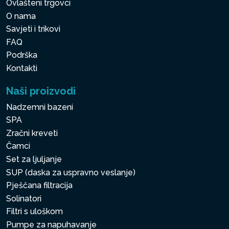
Ovlašteni trgovci
O nama
Savjeti i trikovi
FAQ
Podrška
Kontakti
Naši proizvodi
Nadzemni bazeni
SPA
Zračni kreveti
Čamci
Set za ljuljanje
SUP (daska za uspravno veslanje)
Pješčana filtracija
Solinatori
Filtri s uloškom
Pumpe za napuhavanje