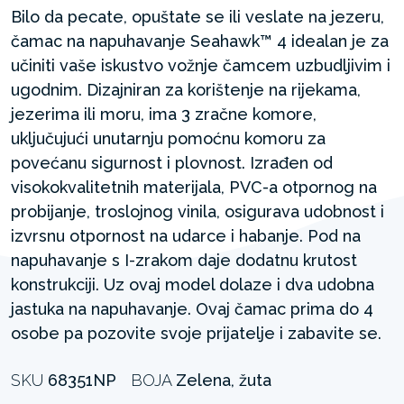
Bilo da pecate, opuštate se ili veslate na jezeru,
čamac na napuhavanje Seahawk™ 4 idealan je za
učiniti vaše iskustvo vožnje čamcem uzbudljivim i
ugodnim. Dizajniran za korištenje na rijekama,
jezerima ili moru, ima 3 zračne komore,
uključujući unutarnju pomoćnu komoru za
povećanu sigurnost i plovnost. Izrađen od
visokokvalitetnih materijala, PVC-a otpornog na
probijanje, troslojnog vinila, osigurava udobnost i
izvrsnu otpornost na udarce i habanje. Pod na
napuhavanje s I-zrakom daje dodatnu krutost
konstrukciji. Uz ovaj model dolaze i dva udobna
jastuka na napuhavanje. Ovaj čamac prima do 4
osobe pa pozovite svoje prijatelje i zabavite se.
SKU
68351NP
BOJA
Zelena, žuta