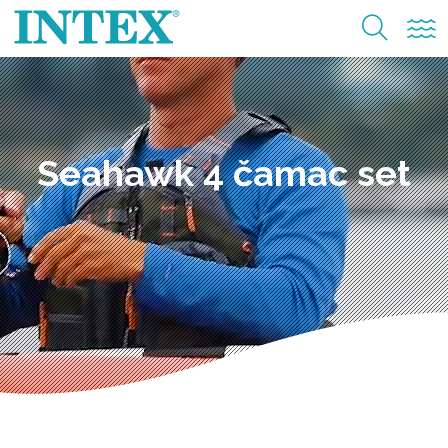
Seahawk 4 čamac set