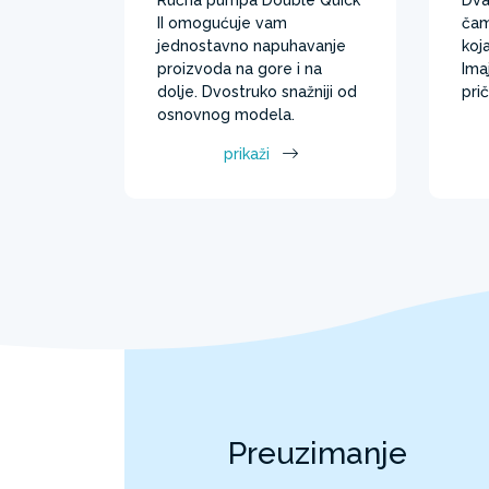
II omogućuje vam
čam
jednostavno napuhavanje
koja
proizvoda na gore i na
Ima
dolje. Dvostruko snažniji od
pri
osnovnog modela.
prikaži
Preuzimanje