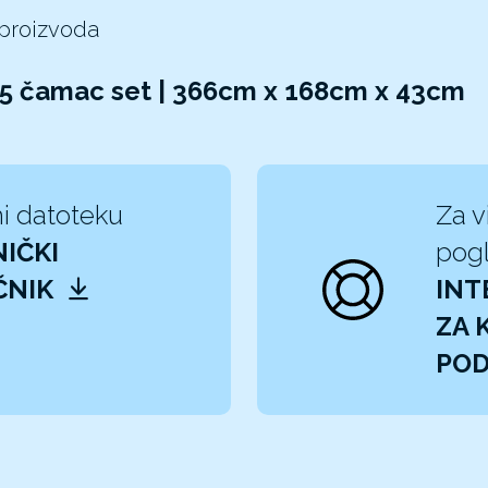
 proizvoda
 5 čamac set | 366cm x 168cm x 43cm
i datoteku
Za v
IČKI
pogl
ČNIK
INT
ZA 
PO