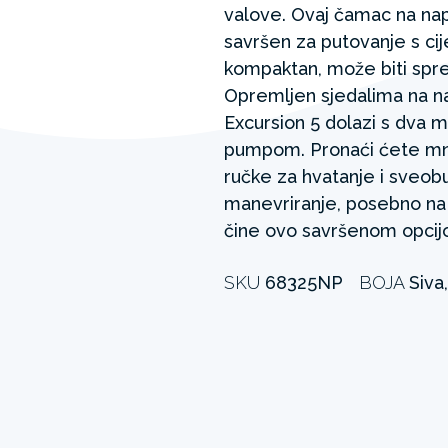
valove. Ovaj čamac na nap
savršen za putovanje s cijel
kompaktan, može biti spre
Opremljen sjedalima na n
Excursion 5 dolazi s dva m
pumpom. Pronaći ćete mn
ručke za hvatanje i sveob
manevriranje, posebno na 
čine ovo savršenom opcijo
SKU
68325NP
BOJA
Siva