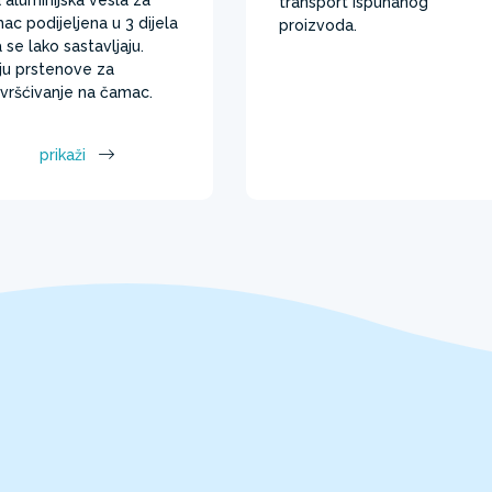
transport ispuhanog
ac podijeljena u 3 dijela
proizvoda.
 se lako sastavljaju.
ju prstenove za
čvršćivanje na čamac.
prikaži