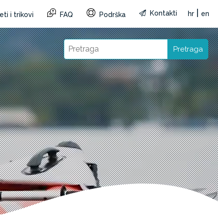
|
Kontakti
hr
en
ti i trikovi
FAQ
Podrška
Pretraga