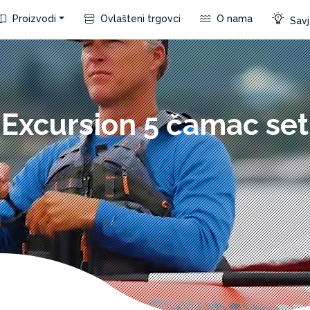
Proizvodi
Ovlašteni trgovci
O nama
Savje
Excursion 5 čamac set