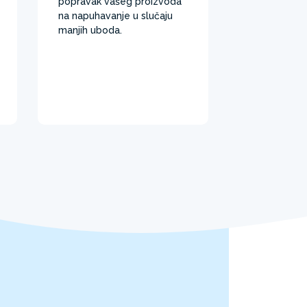
popravak vašeg proizvoda
na napuhavanje u slučaju
manjih uboda.