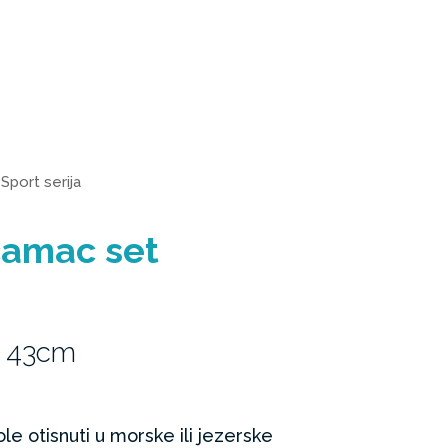
>
Sport serija
čamac set
x 43cm
ole otisnuti u morske ili jezerske