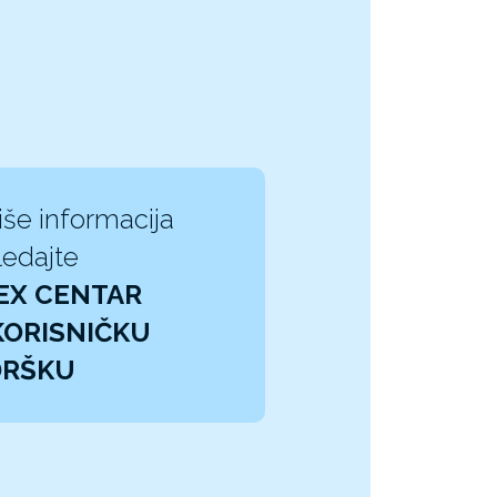
iše informacija
edajte
EX CENTAR
KORISNIČKU
DRŠKU