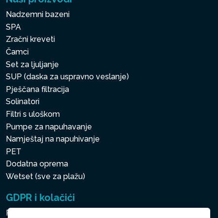
Nadzemni bazeni
SPA
Zračni kreveti
Čamci
Set za ljuljanje
SUP (daska za uspravno veslanje)
Pješčana filtracija
Solinatori
Filtri s uloškom
Pumpe za napuhavanje
Namještaj na napuhivanje
PET
Dodatna oprema
Wetset (sve za plažu)
GDPR i kolačići
Pravila zaštite osobnih i drugih obrađivanih podataka