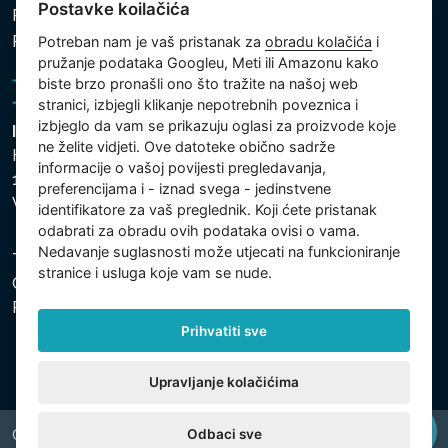
Postavke koilačića
Politika kolačića
Postavke koilačića
Potreban nam je vaš pristanak za
obradu kolačića
i
pružanje podataka Googleu, Meti ili Amazonu kako
biste brzo pronašli ono što tražite na našoj web
stranici, izbjegli klikanje nepotrebnih poveznica i
izbjeglo da vam se prikazuju oglasi za proizvode koje
Intex Trading, s.r.o.
ne želite vidjeti. Ove datoteke obično sadrže
Hradecká 2526/3
informacije o vašoj povijesti pregledavanja,
130 00 Praha 3
preferencijama i - iznad svega - jedinstvene
Vinohrady - Česká republika
identifikatore za vaš preglednik. Koji ćete pristanak
odabrati za obradu ovih podataka ovisi o vama.
Nedavanje suglasnosti može utjecati na funkcioniranje
Tvrtka je registrirana pri Općinskom sudu u Pragu, Odjel
stranice i usluga koje vam se nude.
C, uložak 74759. Identifikacijski broj tvrtke: 26150808,
Porezni identifikacijski broj: CZ26150808.
Prihvatiti sve
Upravljanje kolačićima
Odbaci sve
Copyright © 2026 INTEX TRADING s.r.o. All rights reserved.