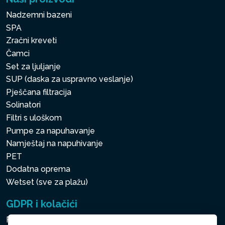
Nadzemni bazeni
SPA
Zračni kreveti
Čamci
Set za ljuljanje
SUP (daska za uspravno veslanje)
Pješčana filtracija
Solinatori
Filtri s uloškom
Pumpe za napuhavanje
Namještaj na napuhivanje
PET
Dodatna oprema
Wetset (sve za plažu)
GDPR i kolačići
Pravila zaštite osobnih i drugih obrađivanih podataka