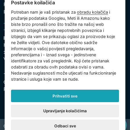
Postavke koilačića
Politika kolačića
Postavke koilačića
Potreban nam je vaš pristanak za
obradu kolačića
i
pružanje podataka Googleu, Meti ili Amazonu kako
biste brzo pronašli ono što tražite na našoj web
stranici, izbjegli klikanje nepotrebnih poveznica i
izbjeglo da vam se prikazuju oglasi za proizvode koje
Intex Trading, s.r.o.
ne želite vidjeti. Ove datoteke obično sadrže
Hradecká 2526/3
informacije o vašoj povijesti pregledavanja,
130 00 Praha 3
preferencijama i - iznad svega - jedinstvene
Vinohrady - Česká republika
identifikatore za vaš preglednik. Koji ćete pristanak
odabrati za obradu ovih podataka ovisi o vama.
Nedavanje suglasnosti može utjecati na funkcioniranje
Tvrtka je registrirana pri Općinskom sudu u Pragu, Odjel
stranice i usluga koje vam se nude.
C, uložak 74759. Identifikacijski broj tvrtke: 26150808,
Porezni identifikacijski broj: CZ26150808.
Prihvatiti sve
Upravljanje kolačićima
Odbaci sve
Copyright © 2026 INTEX TRADING s.r.o. All rights reserved.