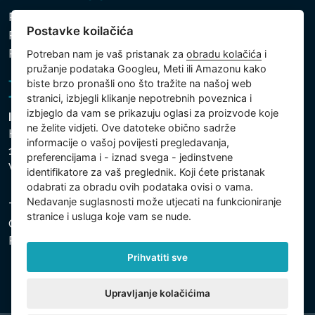
Pravila zaštite osobnih i drugih obrađivanih podataka
Postavke koilačića
Politika kolačića
Postavke koilačića
Potreban nam je vaš pristanak za
obradu kolačića
i
pružanje podataka Googleu, Meti ili Amazonu kako
biste brzo pronašli ono što tražite na našoj web
stranici, izbjegli klikanje nepotrebnih poveznica i
izbjeglo da vam se prikazuju oglasi za proizvode koje
Intex Trading, s.r.o.
ne želite vidjeti. Ove datoteke obično sadrže
Hradecká 2526/3
informacije o vašoj povijesti pregledavanja,
130 00 Praha 3
preferencijama i - iznad svega - jedinstvene
Vinohrady - Česká republika
identifikatore za vaš preglednik. Koji ćete pristanak
odabrati za obradu ovih podataka ovisi o vama.
Nedavanje suglasnosti može utjecati na funkcioniranje
Tvrtka je registrirana pri Općinskom sudu u Pragu, Odjel
stranice i usluga koje vam se nude.
C, uložak 74759. Identifikacijski broj tvrtke: 26150808,
Porezni identifikacijski broj: CZ26150808.
Prihvatiti sve
Upravljanje kolačićima