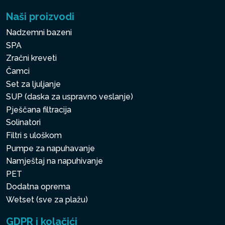
Naši proizvodi
Nadzemni bazeni
SPA
Zračni kreveti
Čamci
Set za ljuljanje
SUP (daska za uspravno veslanje)
Pješčana filtracija
Solinatori
Filtri s uloškom
Pumpe za napuhavanje
Namještaj na napuhivanje
PET
Dodatna oprema
Wetset (sve za plažu)
GDPR i kolačići