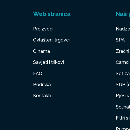
Web stranica
Naši 
Proizvodi
Nadze
Ovlašteni trgovci
SPA
O nama
Zračni
Savjeti i trikovi
Čamci
FAQ
Set za 
Podrška
SUP (d
Kontakti
Pješčan
Solinat
Filtri 
Pumpe