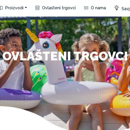
Proizvodi
Ovlašteni trgovci
O nama
Savje
OVLAŠTENI TRGOVCI