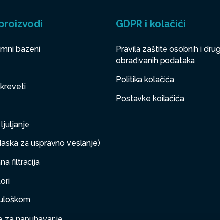
proizvodi
GDPR i kolačići
mni bazeni
Pravila zaštite osobnih i drug
obrađivanih podataka
Politika kolačića
 kreveti
Postavke koilačića
ljuljanje
aska za uspravno veslanje)
a filtracija
ori
s uloškom
 za napuhavanje