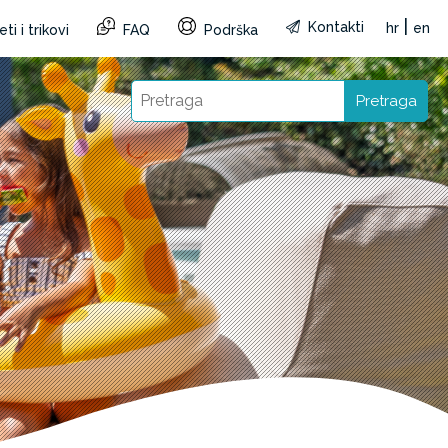
|
Kontakti
hr
en
ti i trikovi
FAQ
Podrška
Pretraga