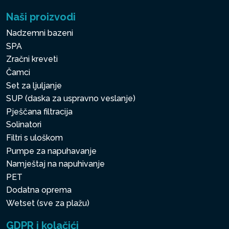
Naši proizvodi
Nadzemni bazeni
SPA
Zračni kreveti
Čamci
Set za ljuljanje
SUP (daska za uspravno veslanje)
Pješčana filtracija
Solinatori
Filtri s uloškom
Pumpe za napuhavanje
Namještaj na napuhivanje
PET
Dodatna oprema
Wetset (sve za plažu)
GDPR i kolačići