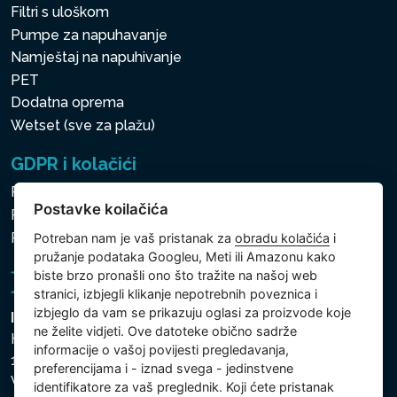
Filtri s uloškom
Pumpe za napuhavanje
Namještaj na napuhivanje
PET
Dodatna oprema
Wetset (sve za plažu)
GDPR i kolačići
Pravila zaštite osobnih i drugih obrađivanih podataka
Postavke koilačića
Politika kolačića
Postavke koilačića
Potreban nam je vaš pristanak za
obradu kolačića
i
pružanje podataka Googleu, Meti ili Amazonu kako
biste brzo pronašli ono što tražite na našoj web
stranici, izbjegli klikanje nepotrebnih poveznica i
izbjeglo da vam se prikazuju oglasi za proizvode koje
Intex Trading, s.r.o.
ne želite vidjeti. Ove datoteke obično sadrže
Hradecká 2526/3
informacije o vašoj povijesti pregledavanja,
130 00 Praha 3
preferencijama i - iznad svega - jedinstvene
Vinohrady - Česká republika
identifikatore za vaš preglednik. Koji ćete pristanak