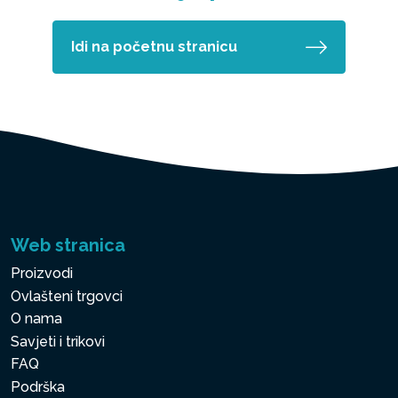
Idi na početnu stranicu
Web stranica
Proizvodi
Ovlašteni trgovci
O nama
Savjeti i trikovi
FAQ
Podrška