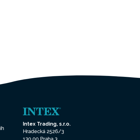
Intex Trading, s.r.o.
ih
Hradecká 2526/3
130 00 Praha 3