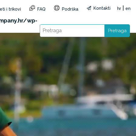
|
Kontakti
hr
en
ti i trikovi
FAQ
Podrška
&reg=HR&lang=hr): Failed to open stream: HTTP
mpany.hr/wp-
Pretraga