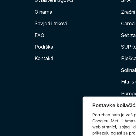
Ovlašteni trgovci
SPA
O nama
Zračni
Savjeti i trikovi
Čamci
FAQ
Set za 
Podrška
SUP (d
Kontakti
Pješčan
Solinat
Filtri 
Pumpe
Postavke koilačić
Namješ
Potreban nam je vaš p
PET
Googleu, Meti ili Amaz
web stranici, izbjegli 
Dodat
prikazuju oglasi za pro