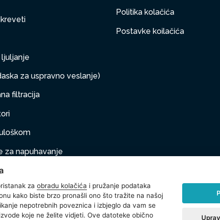
Politika kolačića
 kreveti
Postavke koilačića
ljuljanje
aska za uspravno veslanje)
a filtracija
ori
s uloškom
 za napuhavanje
a
taj na napuhivanje
ristanak za
obradu kolačića
i pružanje podataka
P
onu kako biste brzo pronašli ono što tražite na našoj
klikanje nepotrebnih poveznica i izbjeglo da vam se
na oprema
izvode koje ne želite vidjeti. Ove datoteke obično
Uprav