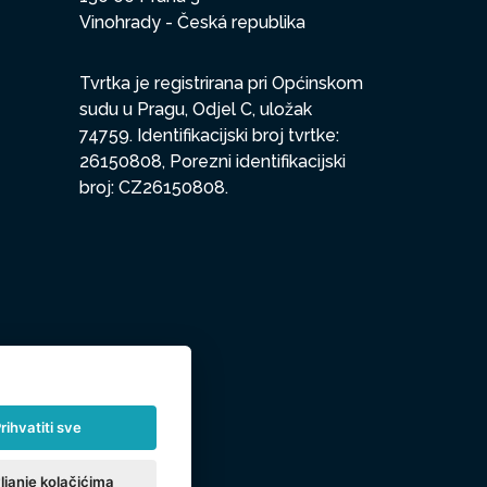
Vinohrady - Česká republika
Tvrtka je registrirana pri Općinskom
sudu u Pragu, Odjel C, uložak
74759. Identifikacijski broj tvrtke:
26150808, Porezni identifikacijski
broj: CZ26150808.
rihvatiti sve
ljanje kolačićima