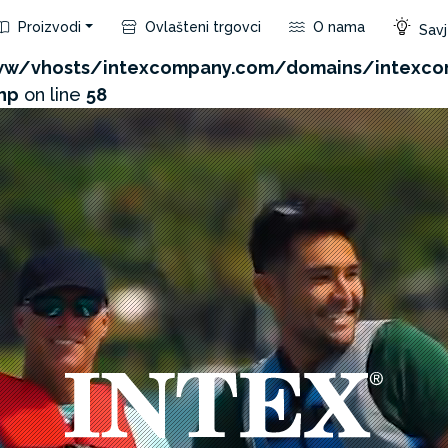
Proizvodi
Ovlašteni trgovci
O nama
Savje
com/admin/product/api.php?id=416&not_use_region=1
w/vhosts/intexcompany.com/domains/intexco
hp
on line
58