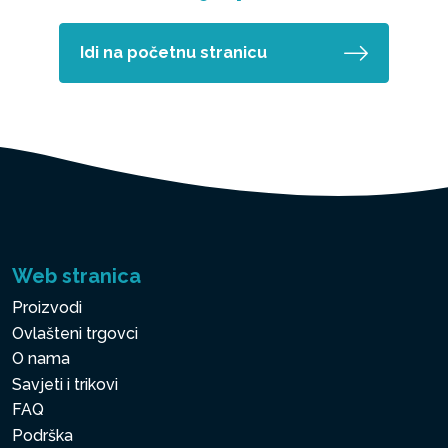
Idi na početnu stranicu
Web stranica
Proizvodi
Ovlašteni trgovci
O nama
Savjeti i trikovi
FAQ
Podrška